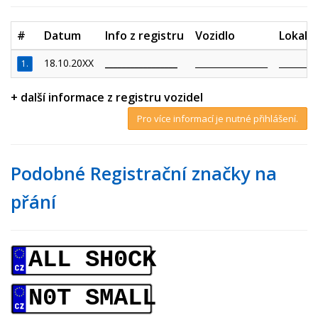
#
Datum
Info z registru
Vozidlo
Lokalit
18.10.20XX
_________________
_________________
_________
1.
+ další informace z registru vozidel
Pro více informací je nutné přihlášení.
Podobné Registrační značky na
přání
ALL SH0CK
N0T SMALL