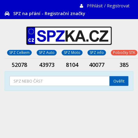
Přihlásit / Registrovat
SPZ na přání - Registrační značky
SPZ Celkem
SPZ Auto
SPZ Moto
SPZ info
Pobočky STK
52078
43973
8104
40077
385
Ověřit