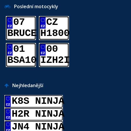
Poslední motocykly
07
CZ
BRUCE
H1800
01
00
BSA10
IZH2I
Nejhledanější
K8S NINJA
H2R NINJA
JN4 NINJA