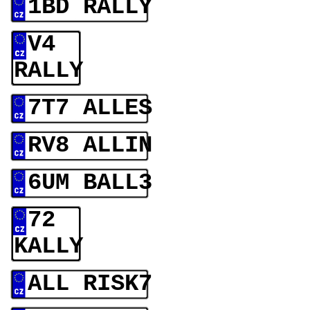
1BD RALLY
V4
RALLY
7T7 ALLES
RV8 ALLIN
6UM BALL3
72
KALLY
ALL RISK7