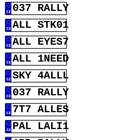
037 RALLY
ALL STK01
ALL EYES7
ALL 1NEED
SKY 4ALLL
037 RALLY
7T7 ALLES
PAL LALI1