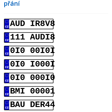
přání
AUD IR8V8
111 AUDI8
0I0 00I0I
0I0 I000I
0I0 000I0
BMI 00001
BAU DER44