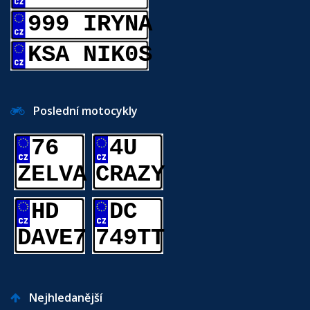
999 IRYNA
KSA NIK0S
Poslední motocykly
76
4U
ZELVA
CRAZY
HD
DC
DAVE7
749TT
Nejhledanější