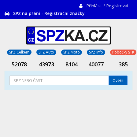
Přihlásit / Registrovat
SPZ na přání - Registrační značky
SPZ Celkem
SPZ Auto
SPZ Moto
SPZ info
Pobočky STK
52078
43973
8104
40077
385
Ověřit