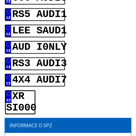
RS5 AUDI1
LEE SAUD1
AUD I0NLY
RS3 AUDI3
4X4 AUDI7
XR
SI000
INFORMACE O SPZ