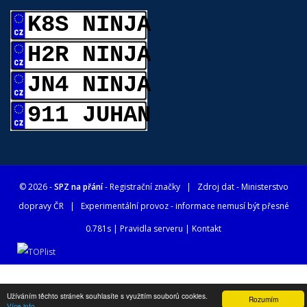
K8S NINJA
H2R NINJA
JN4 NINJA
911 JUHAN
© 2026 -
SPZ na přání
- Registrační značky
| Zdroj dat -
Ministerstvo
dopravy ČR
| Experimentální provoz - informace nemusí být přesné
0.781s |
Pravidla serveru
|
Kontakt
Užíváním těchto stránek souhlasíte s využitím souborů cookies.
Rozumím
Více info