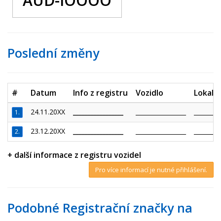
AUD-IOOOO
Poslední změny
#
Datum
Info z registru
Vozidlo
Lokalit
24.11.20XX
_________________
_________________
_________
1.
23.12.20XX
_________________
_________________
_________
2.
+ další informace z registru vozidel
Pro více informací je nutné přihlášení.
Podobné Registrační značky na