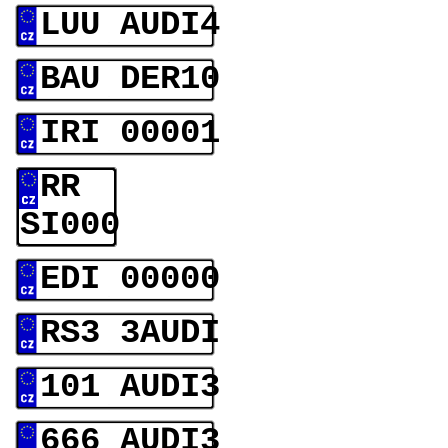
LUU AUDI4
BAU DER10
IRI 00001
RR
SI000
EDI 00000
RS3 3AUDI
101 AUDI3
666 AUDI3