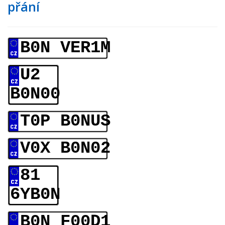
přání
B0N VER1M
U2
B0N00
T0P B0NUS
V0X B0N02
81
6YB0N
B0N F00D1