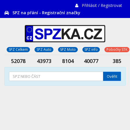
Přihlásit / Registrovat
SPZ na přání - Registrační značky
SPZ Celkem
SPZ Auto
SPZ Moto
SPZ info
Pobočky STK
52078
43973
8104
40077
385
Ověřit