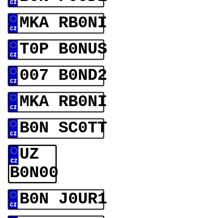
MKA RB0NI
T0P B0NUS
007 B0ND2
MKA RB0NI
B0N SC0TT
UZ
B0N00
B0N J0UR1