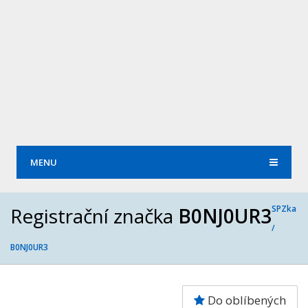
MENU
Registrační značka
B0NJ0UR3
SPZka
/
B0NJ0UR3
Do oblíbených