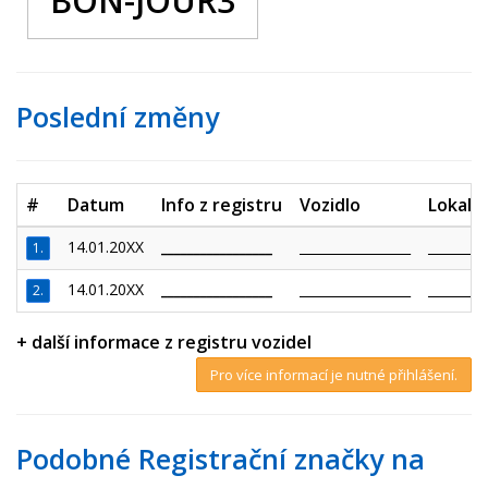
BON-JOUR3
Poslední změny
#
Datum
Info z registru
Vozidlo
Lokalit
14.01.20XX
_________________
_________________
_________
1.
14.01.20XX
_________________
_________________
_________
2.
+ další informace z registru vozidel
Pro více informací je nutné přihlášení.
Podobné Registrační značky na