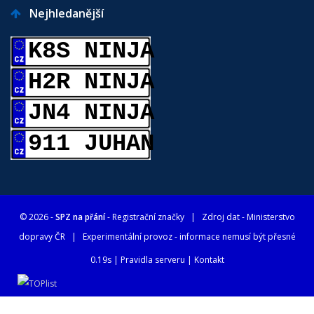
Nejhledanější
K8S NINJA
H2R NINJA
JN4 NINJA
911 JUHAN
© 2026 -
SPZ na přání
- Registrační značky
| Zdroj dat -
Ministerstvo
dopravy ČR
| Experimentální provoz - informace nemusí být přesné
0.19s |
Pravidla serveru
|
Kontakt