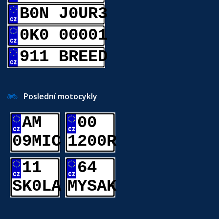
B0N J0UR3
0K0 00001
911 BREED
Poslední motocykly
AM
00
09MIC
1200R
11
64
SK0LA
MYSAK