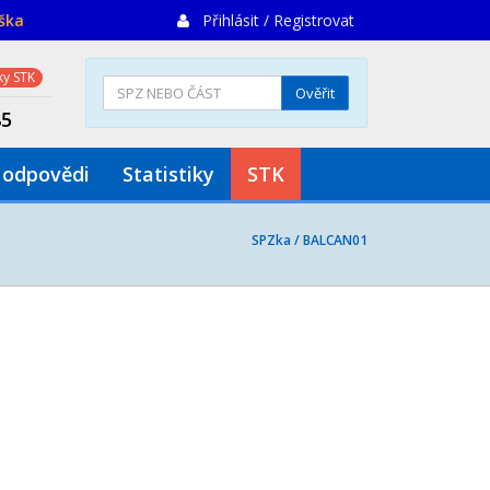
iška
Přihlásit / Registrovat
y STK
Ověřit
85
 odpovědi
Statistiky
STK
SPZka /
BALCAN01