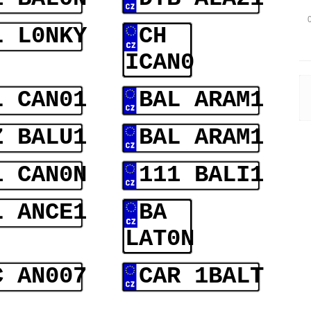
L L0NKY
CH
ICAN0
L CAN01
BAL ARAM1
Z BALU1
BAL ARAM1
1 CAN0N
111 BALI1
L ANCE1
BA
LAT0N
C AN007
CAR 1BALT