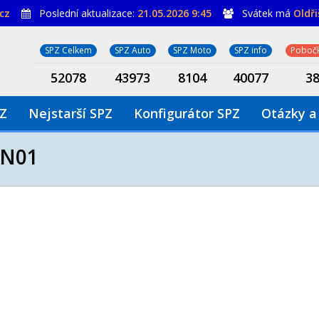
cz
Poslední aktualizace:
21.05.2026 9:45
Svátek má
Oldř
SPZ Celkem
SPZ Auto
SPZ Moto
SPZ info
Pobočk
52078
43973
8104
40077
3
PZ
Nejstarší SPZ
Konfigurátor SPZ
Otázky a
N01