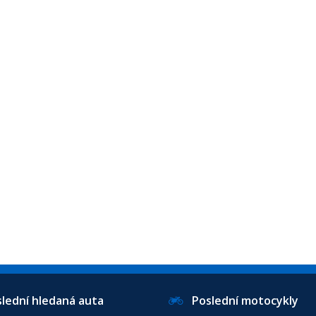
ední hledaná auta
Poslední motocykly