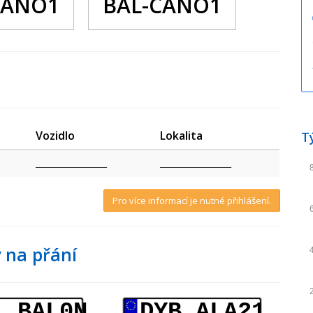
CANO1
BAL-CANO1
Vozidlo
Lokalita
T
_________________
_________________
Pro více informací je nutné přihlášení.
 na přání
1 BAL0N
DYB ALA21