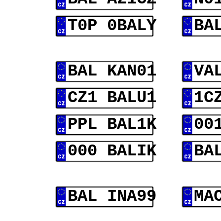
T0P 0BALY
BA
BAL KAN01
VA
CZ1 BALU1
1C
PPL BAL1K
00
000 BALIK
BA
BAL INA99
MA