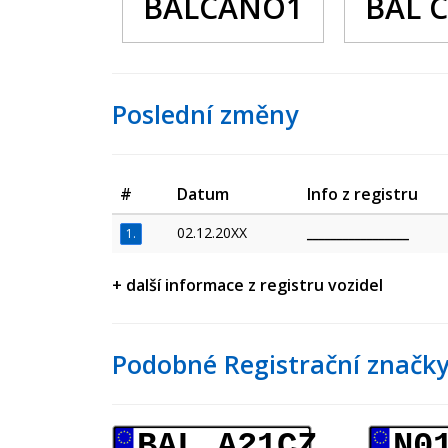
BALCANO1
BAL 
Poslední změny
#
Datum
Info z registru
02.12.20XX
_________________
1.
+ další informace z registru vozidel
Podobné Registrační značky
BAL A21CZ
N0