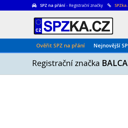
SPZ na přání
- Registrační značky
SPZka.
Ověřit SPZ na přání
Nejnovější S
Registrační značka
BALCA