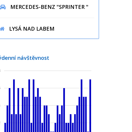
MERCEDES-BENZ "SPRINTER "
LYSÁ NAD LABEM
ýdenní návštěvnost
8
6
4
2