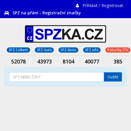
Přihlásit / Registrovat
SPZ na přání - Registrační značky
SPZ Celkem
SPZ Auto
SPZ Moto
SPZ info
Pobočky STK
52078
43973
8104
40077
385
Ověřit