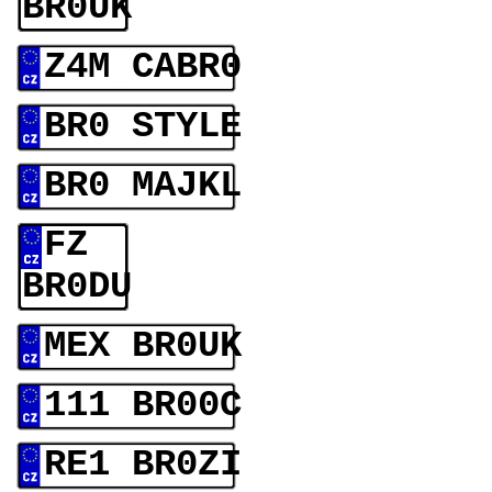
BR0UK
Z4M CABR0
BR0 STYLE
BR0 MAJKL
FZ
BR0DU
MEX BR0UK
111 BR00C
RE1 BR0ZI