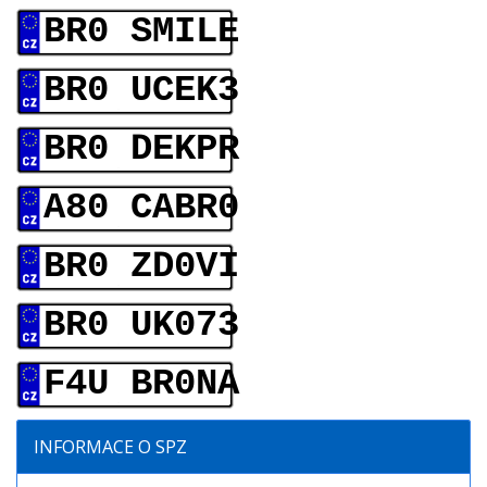
BR0 SMILE
BR0 UCEK3
BR0 DEKPR
A80 CABR0
BR0 ZD0VI
BR0 UK073
F4U BR0NA
INFORMACE O SPZ