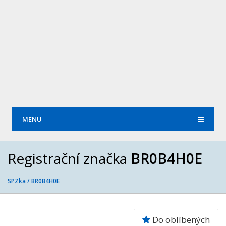
MENU
Registrační značka
BR0B4H0E
SPZka /
BR0B4H0E
Do oblíbených