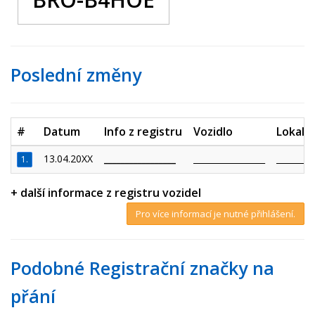
Poslední změny
#
Datum
Info z registru
Vozidlo
Lokalit
13.04.20XX
_________________
_________________
_________
1.
+ další informace z registru vozidel
Pro více informací je nutné přihlášení.
Podobné Registrační značky na
přání