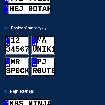
HEJ 0DTAH
Poslední motocykly
12
MA
34567
UNIK1
MR
PJ
SP0CK
R0UTE
Nejhledanější
K8S NINJA