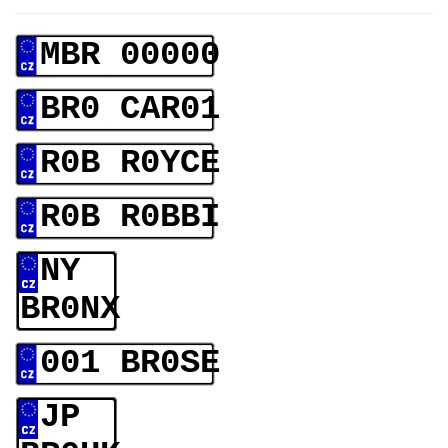
MBR 00000
BR0 CAR01
R0B R0YCE
R0B R0BBI
NY
BR0NX
001 BR0SE
JP