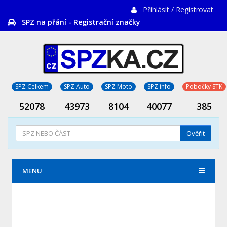
Přihlásit / Registrovat
SPZ na přání - Registrační značky
SPZ Celkem
SPZ Auto
SPZ Moto
SPZ info
Pobočky STK
52078
43973
8104
40077
385
Ověřit
MENU