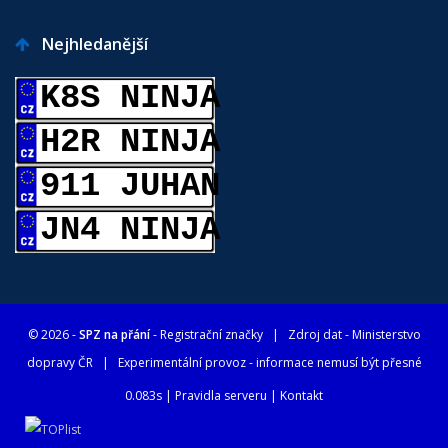
Nejhledanější
K8S NINJA
H2R NINJA
911 JUHAN
JN4 NINJA
© 2026 -
SPZ na přání
- Registrační značky
| Zdroj dat -
Ministerstvo
dopravy ČR
| Experimentální provoz - informace nemusí být přesné
0.083s |
Pravidla serveru
|
Kontakt