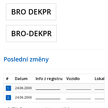
BRO DEKPR
BRO-DEKPR
Poslední změny
#
Datum
Info z registru
Vozidlo
Lokalit
24.06.20XX
_________________
_________________
_________
1.
24.06.20XX
_________________
_________________
_________
2.