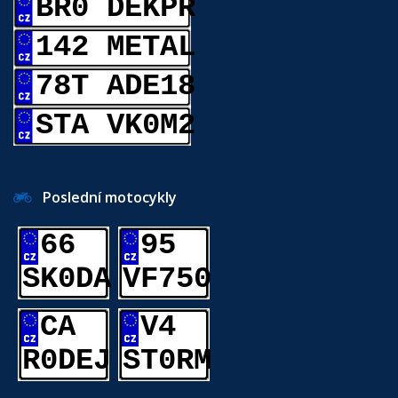
BR0 DEKPR
142 METAL
78T ADE18
STA VK0M2
Poslední motocykly
66
95
SK0DA
VF750
CA
V4
R0DEJ
ST0RM