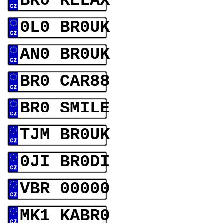
BR0 RELAX
0L0 BR0UK
AN0 BR0UK
BR0 CAR88
BR0 SMILE
TJM BR0UK
0JI BR0DI
VBR 00000
MK1 KABR0