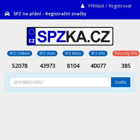
Přihlásit / Registrovat
SPZ na přání - Registrační značky
SPZ Celkem
SPZ Auto
SPZ Moto
SPZ info
Pobočky STK
52078
43973
8104
40077
385
Ověřit