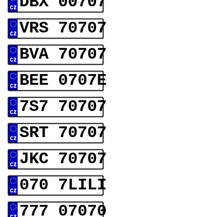
DBX 00707
VRS 70707
BVA 70707
BEE 0707E
7S7 70707
SRT 70707
JKC 70707
070 7LILI
777 07070