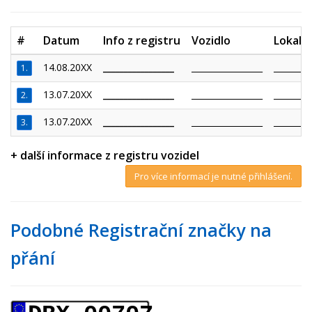
#
Datum
Info z registru
Vozidlo
Lokalit
14.08.20XX
_________________
_________________
_________
1.
13.07.20XX
_________________
_________________
_________
2.
13.07.20XX
_________________
_________________
_________
3.
+ další informace z registru vozidel
Pro více informací je nutné přihlášení.
Podobné Registrační značky na
přání