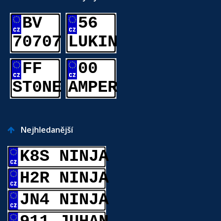
BV
56
70707
LUKIN
FF
00
ST0NE
AMPER
Nejhledanější
K8S NINJA
H2R NINJA
JN4 NINJA