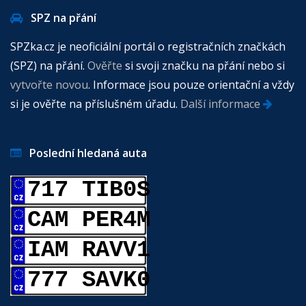
SPZ na přání
SPZka.cz je neoficiální portál o registračních značkách
(SPZ) na přání.
Ověřte
si svoji značku na přání nebo si
vytvořte novou
. Informace jsou pouze orientační a vždy
si je ověřte na příslušném úřadu.
Další informace
Poslední hledaná auta
717 TIB0S
CAM PER4M
IAM RAVV1
777 SAVK0