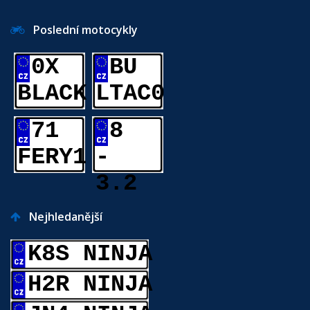
Poslední motocykly
0X
BU
BLACK
LTAC0
71
8
FERY1
-
3.2
Nejhledanější
K8S NINJA
H2R NINJA