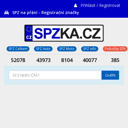
Přihlásit / Registrovat
SPZ na přání - Registrační značky
SPZ Celkem
SPZ Auto
SPZ Moto
SPZ info
Pobočky STK
52078
43973
8104
40077
385
Ověřit