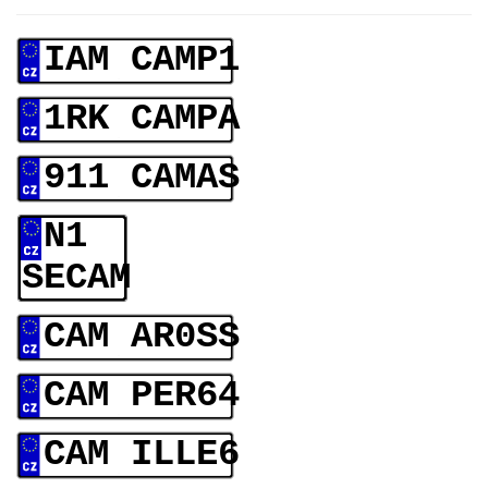
IAM CAMP1
1RK CAMPA
911 CAMAS
N1
SECAM
CAM AR0SS
CAM PER64
CAM ILLE6