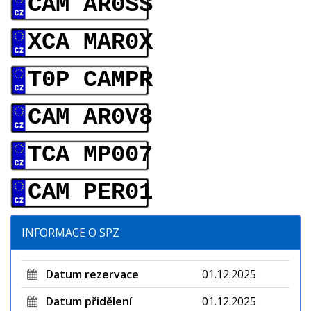
CAM AR0SS
XCA MAR0X
T0P CAMPR
CAM AR0V8
TCA MP007
CAM PER01
INFORMACE O SPZ
Datum rezervace
01.12.2025
Datum přidělení
01.12.2025