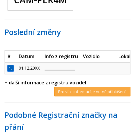
Poslední změny
#
Datum
Info z registru
Vozidlo
Lokalit
01.12.20XX
_________________
_________________
_________
1.
+ další informace z registru vozidel
Pro více informací je nutné přihlášení.
Podobné Registrační značky na
přání