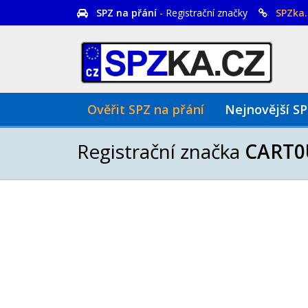
SPZ na přání
- Registrační značky
SPZka.
Ověřit SPZ na přání
Nejnovější S
Registrační značka
CART0