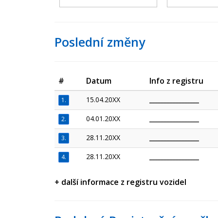
Poslední změny
#
Datum
Info z registru
15.04.20XX
_________________
1.
04.01.20XX
_________________
2.
28.11.20XX
_________________
3.
28.11.20XX
_________________
4.
+ další informace z registru vozidel