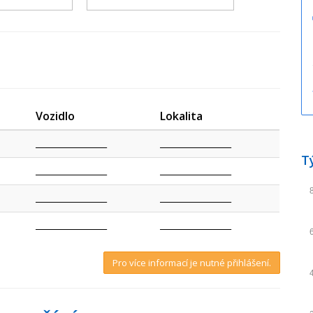
Vozidlo
Lokalita
_________________
_________________
T
_________________
_________________
_________________
_________________
_________________
_________________
Pro více informací je nutné přihlášení.