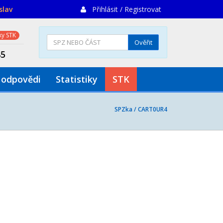
slav
Přihlásit / Registrovat
y STK
Ověřit
85
 odpovědi
Statistiky
STK
SPZka /
CART0UR4