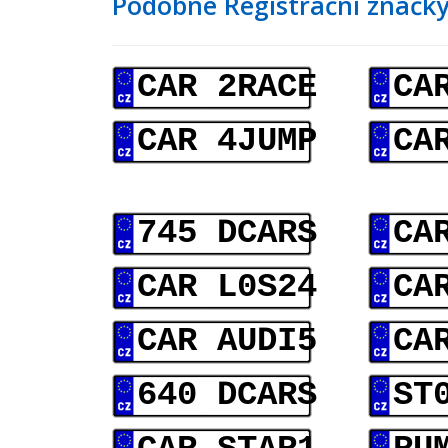
Podobné Registrační značky
CAR 2RACE
CA
CAR 4JUMP
CA
745 DCARS
CA
CAR L0S24
CA
CAR AUDI5
CA
640 DCARS
ST