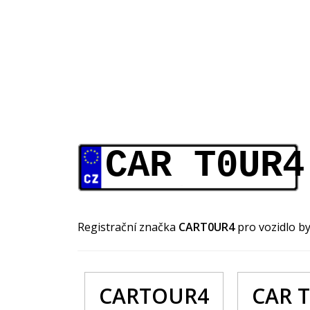
CAR T0UR4
Registrační značka
CART0UR4
pro vozidlo b
CARTOUR4
CAR 