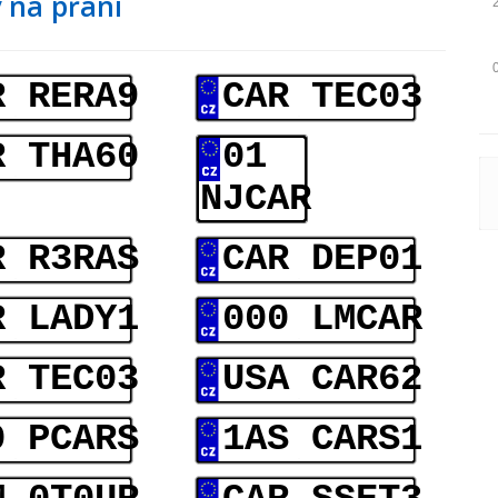
 na přání
R RERA9
CAR TEC03
R THA60
01
NJCAR
R R3RAS
CAR DEP01
R LADY1
000 LMCAR
R TEC03
USA CAR62
0 PCARS
1AS CARS1