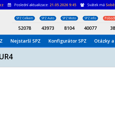
cz
Poslední aktualizace:
21.05.2026 9:45
Svátek má
Sobě
SPZ Celkem
SPZ Auto
SPZ Moto
SPZ info
Pobočk
52078
43973
8104
40077
3
PZ
Nejstarší SPZ
Konfigurátor SPZ
Otázky a
UR4