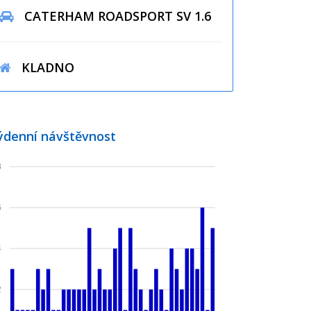
CATERHAM ROADSPORT SV 1.6
KLADNO
ýdenní návštěvnost
8
6
4
2