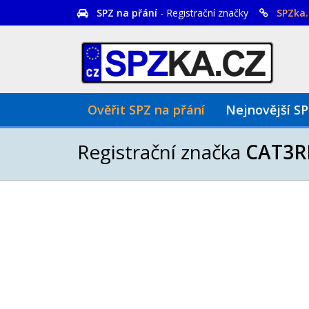
SPZ na přání
- Registrační značky
SPZka.
Ověřit SPZ na přání
Nejnovější S
Registrační značka
CAT3