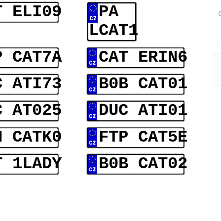
T ELI09
PA
LCAT1
P CAT7A
CAT ERIN6
C ATI73
B0B CAT01
C AT025
DUC ATI01
N CATK0
FTP CAT5E
T 1LADY
B0B CAT02