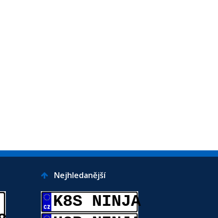
Nejhledanější
K8S NINJA