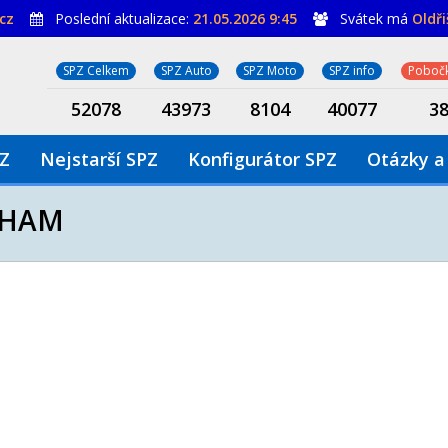
cz
Poslední aktualizace:
21.05.2026 9:45
Svátek má
Oldř
SPZ Celkem
SPZ Auto
SPZ Moto
SPZ info
Pobočk
52078
43973
8104
40077
3
PZ
Nejstarší SPZ
Konfigurátor SPZ
Otázky a
RHAM