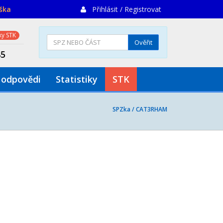
iška
Přihlásit / Registrovat
y STK
Ověřit
85
 odpovědi
Statistiky
STK
SPZka /
CAT3RHAM