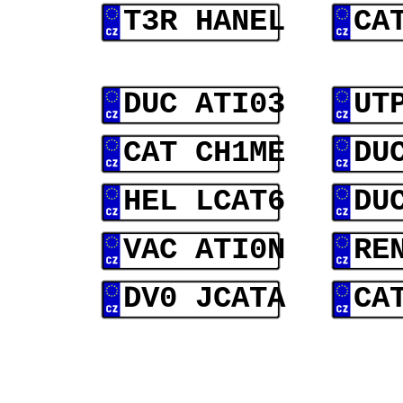
T3R HANEL
CA
DUC ATI03
UT
CAT CH1ME
DU
HEL LCAT6
DU
VAC ATI0N
RE
DV0 JCATA
CA