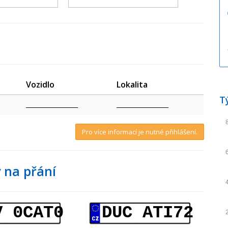
Vozidlo
Lokalita
T
_________________
_________________
Pro více informací je nutné přihlášení.
 na přání
V 0CAT0
DUC ATI72