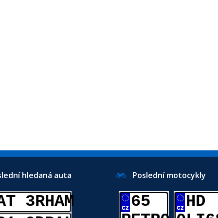
ední hledaná auta
Poslední motocykly
AT 3RHAM
65
HD