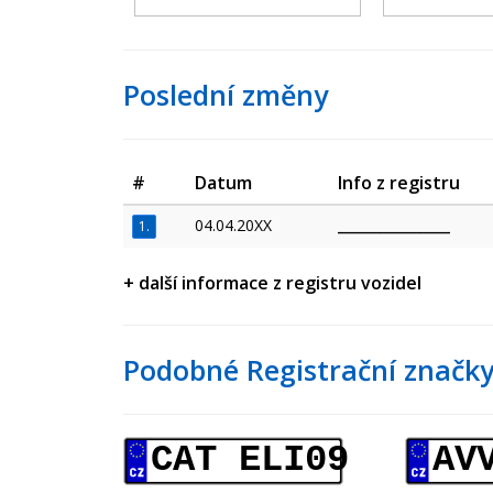
Poslední změny
#
Datum
Info z registru
04.04.20XX
_________________
1.
+ další informace z registru vozidel
Podobné Registrační značky
CAT ELI09
AV