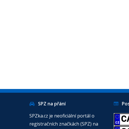
SPZ na přání
Posl
SPZka.cz je neoficiální portál o
C
registračních značkách (SPZ) na