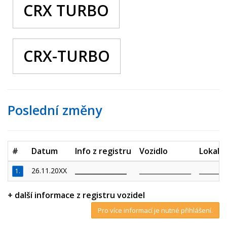
CRX TURBO
CRX-TURBO
Poslední změny
#
Datum
Info z registru
Vozidlo
Lokalit
26.11.20XX
_________________
_________________
_________
1.
+ další informace z registru vozidel
Pro více informací je nutné přihlášení.