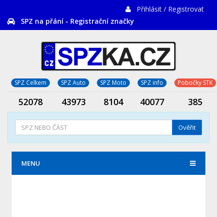
Přihlásit / Registrovat
SPZ na přání - Registrační značky
SPZ Celkem
SPZ Auto
SPZ Moto
SPZ info
Pobočky STK
52078
43973
8104
40077
385
Ověřit
MENU