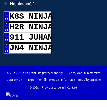
Nejhledanější
K8S NINJA
H2R NINJA
911 JUHAN
JN4 NINJA
© 2026 -
SPZ na přání
- Registrační značky
| Zdroj dat -
Ministerstvo
dopravy ČR
| Experimentální provoz - informace nemusí být přesné
0.805s |
Pravidla serveru
|
Kontakt