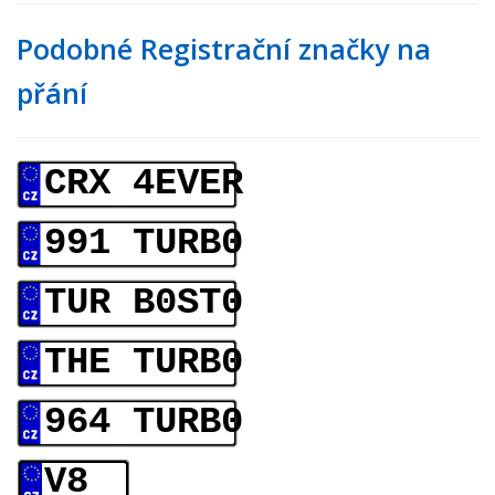
Podobné Registrační značky na
přání
CRX 4EVER
991 TURB0
TUR B0ST0
THE TURB0
964 TURB0
V8