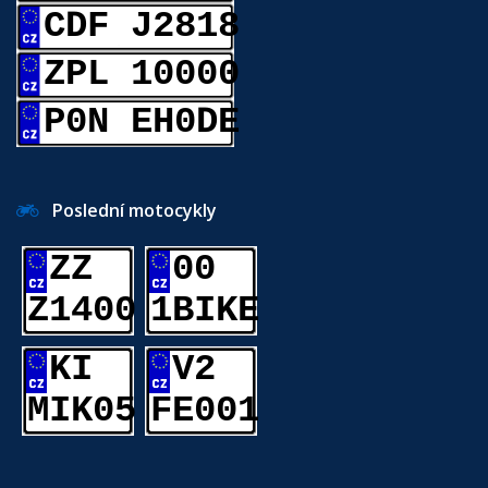
CDF J2818
ZPL 10000
P0N EH0DE
Poslední motocykly
ZZ
00
Z1400
1BIKE
KI
V2
MIK05
FE001