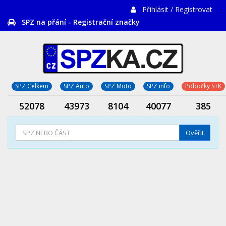
Přihlásit / Registrovat
SPZ na přání - Registrační značky
SPZ Celkem
SPZ Auto
SPZ Moto
SPZ info
Pobočky STK
52078
43973
8104
40077
385
Ověřit