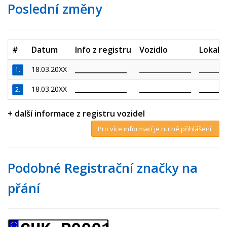
Poslední změny
#
Datum
Info z registru
Vozidlo
Lokalit
18.03.20XX
_________________
_________________
_________
1.
18.03.20XX
_________________
_________________
_________
2.
+ další informace z registru vozidel
Pro více informací je nutné přihlášení.
Podobné Registrační značky na
přání