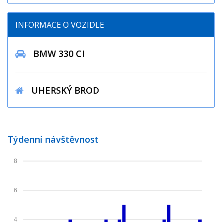
INFORMACE O VOZIDLE
BMW 330 CI
UHERSKÝ BROD
Týdenní návštěvnost
8
6
4