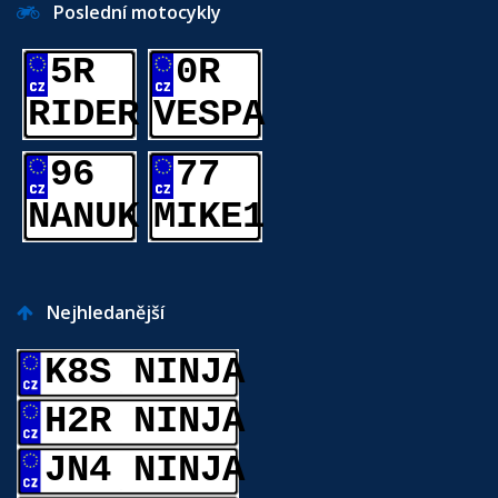
Poslední motocykly
5R
0R
RIDER
VESPA
96
77
NANUK
MIKE1
Nejhledanější
K8S NINJA
H2R NINJA
JN4 NINJA