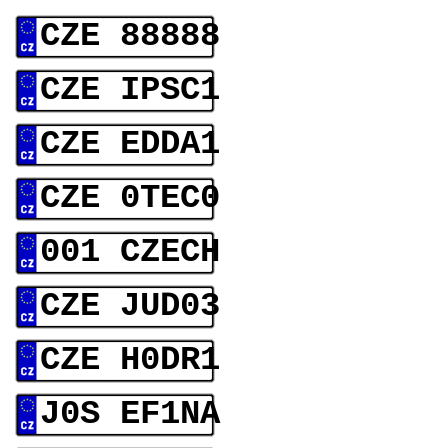
CZE 88888
CZE IPSC1
CZE EDDA1
CZE 0TEC0
001 CZECH
CZE JUD03
CZE H0DR1
J0S EF1NA