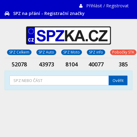
Přihlásit / Registrovat
SPZ na přání - Registrační značky
SPZ Celkem
SPZ Auto
SPZ Moto
SPZ info
Pobočky STK
52078
43973
8104
40077
385
Ověřit