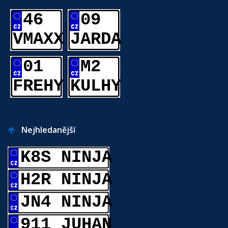
46
09
VMAXX
JARDA
01
M2
FREHY
KULHY
Nejhledanější
K8S NINJA
H2R NINJA
JN4 NINJA
911 JUHAN