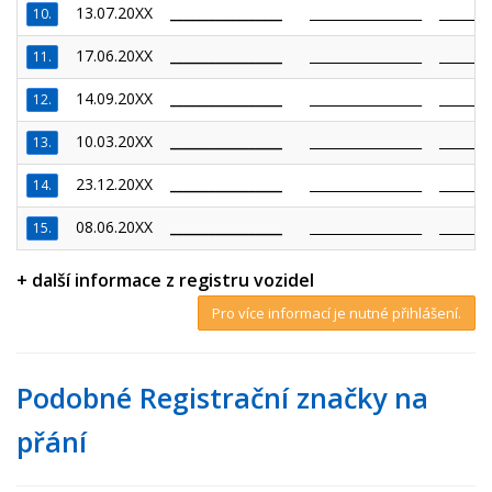
13.07.20XX
_________________
_________________
________
10.
17.06.20XX
_________________
_________________
________
11.
14.09.20XX
_________________
_________________
________
12.
10.03.20XX
_________________
_________________
________
13.
23.12.20XX
_________________
_________________
________
14.
08.06.20XX
_________________
_________________
________
15.
+ další informace z registru vozidel
Pro více informací je nutné přihlášení.
Podobné Registrační značky na
přání