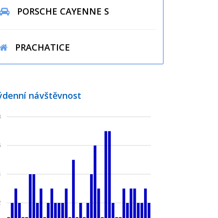
PORSCHE CAYENNE S
PRACHATICE
ýdenní návštěvnost
8
6
4
2