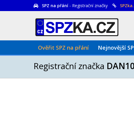
SPZ na přání
- Registrační značky
SPZka.
Ověřit SPZ na přání
Nejnovější S
Registrační značka
DAN10