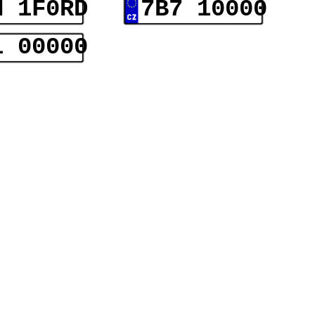
N 1F0RD
7B7 10000
1 00000