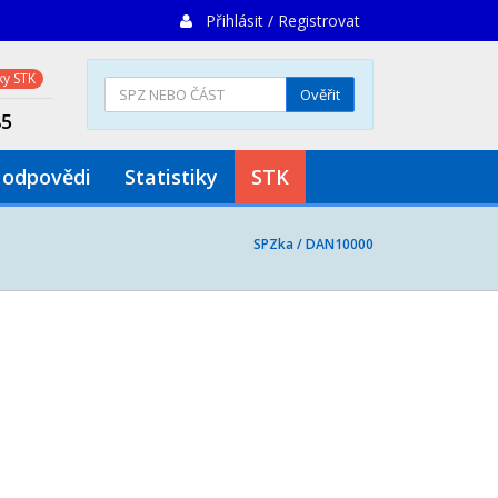
Přihlásit / Registrovat
y STK
Ověřit
85
 odpovědi
Statistiky
STK
SPZka /
DAN10000