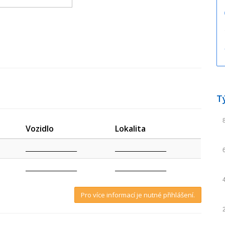
T
Vozidlo
Lokalita
_________________
_________________
_________________
_________________
Pro více informací je nutné přihlášení.