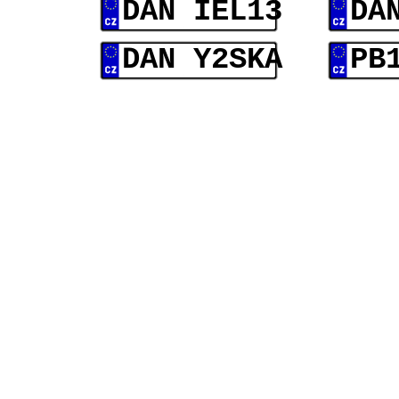
DAN IEL13
DA
DAN Y2SKA
PB