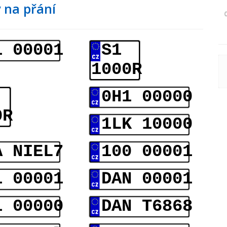
 na přání
1 00001
S1
1000R
0H1 00000
0R
1LK 10000
A NIEL7
100 00001
1 00001
DAN 00001
1 00000
DAN T6868