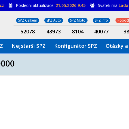
cz
Poslední aktualizace:
21.05.2026 9:45
Svátek má
Lada
SPZ Celkem
SPZ Auto
SPZ Moto
SPZ info
Pobočk
52078
43973
8104
40077
3
PZ
Nejstarší SPZ
Konfigurátor SPZ
Otázky a
000