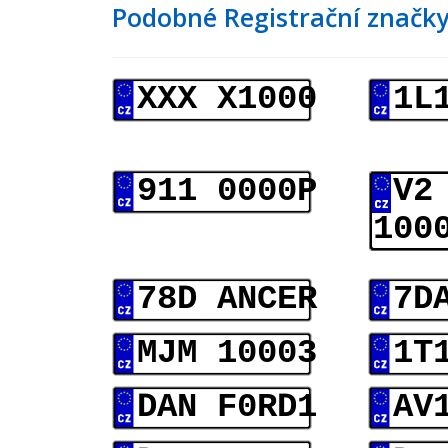
Podobné Registrační značky
XXX X1000
1L
911 0000P
V2
100
78D ANCER
7D
MJM 10003
1T
DAN F0RD1
AV