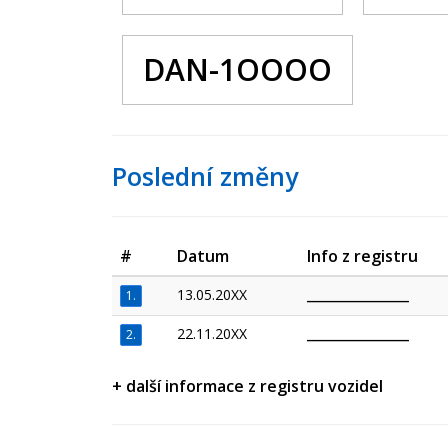
DAN-1OOOO
Poslední změny
#
Datum
Info z registru
13.05.20XX
_________________
1.
22.11.20XX
_________________
2.
+ další informace z registru vozidel