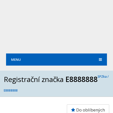
MENU
Registrační značka
E8888888
SPZka /
E8888888
Do oblíbených