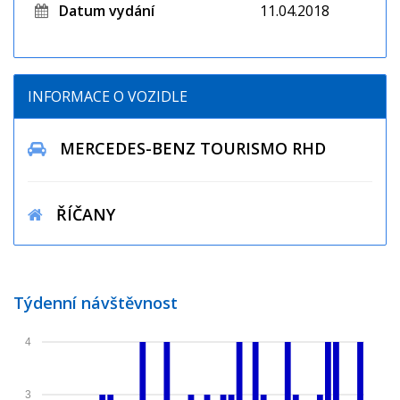
Datum vydání
11.04.2018
INFORMACE O VOZIDLE
MERCEDES-BENZ TOURISMO RHD
ŘÍČANY
Týdenní návštěvnost
4
3