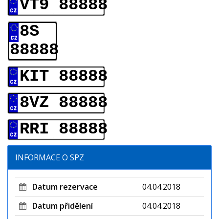
VT9 88888
8S
88888
KIT 88888
8VZ 88888
RRI 88888
INFORMACE O SPZ
Datum rezervace
04.04.2018
Datum přidělení
04.04.2018