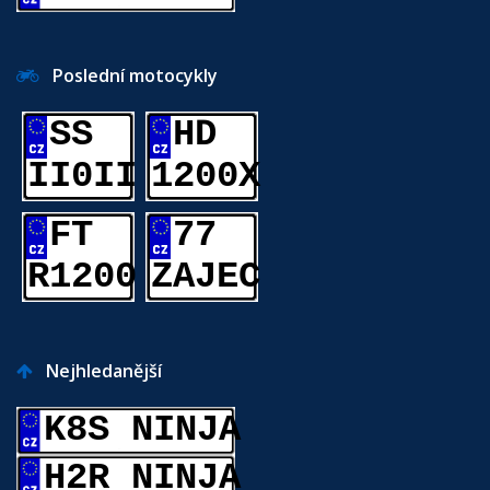
Poslední motocykly
SS
HD
II0II
1200X
FT
77
R1200
ZAJEC
Nejhledanější
K8S NINJA
H2R NINJA