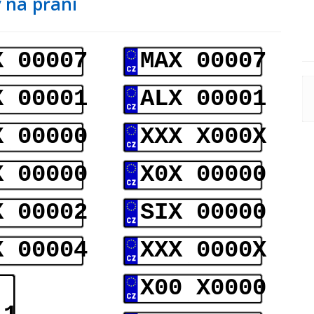
 na přání
X 00007
MAX 00007
X 00001
ALX 00001
X 00000
XXX X000X
X 00000
X0X 00000
X 00002
SIX 00000
X 00004
XXX 0000X
X00 X0000