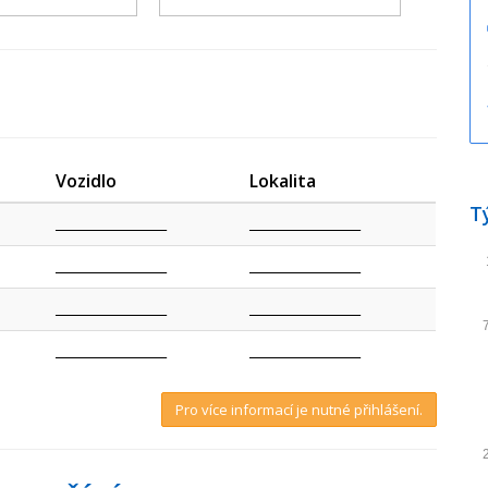
Vozidlo
Lokalita
T
_________________
_________________
_________________
_________________
_________________
_________________
_________________
_________________
Pro více informací je nutné přihlášení.