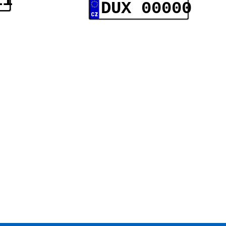
11
DUX 00000