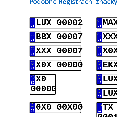
Podobné Registrační značky
LUX 00002
MA
BBX 00007
XX
XXX 00007
X0
X0X 00000
EK
X0
LU
00000
LU
0X0 00X00
TX