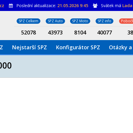
cz
Poslední aktualizace:
21.05.2026 9:45
Svátek má
Lada
SPZ Celkem
SPZ Auto
SPZ Moto
SPZ info
Pobočk
52078
43973
8104
40077
3
PZ
Nejstarší SPZ
Konfigurátor SPZ
Otázky a
000