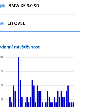
BMW X5 3.0 SD
LITOVEL
ýdenní návštěvnost
10
7.5
5
2.5