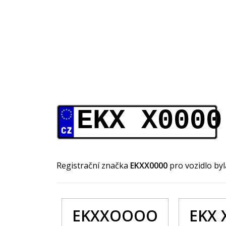
EKX X0000
Registrační značka
EKXX0000
pro vozidlo by
EKXXOOOO
EKX