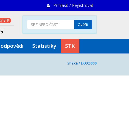
Přihlásit / Registrovat
y STK
Ověřit
85
 odpovědi
Statistiky
STK
SPZka /
EKXX0000