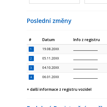
Poslední změny
#
Datum
Info z registru
19.08.20XX
_________________
1.
05.11.20XX
_________________
2.
04.10.20XX
_________________
3.
06.01.20XX
_________________
4.
+ další informace z registru vozidel