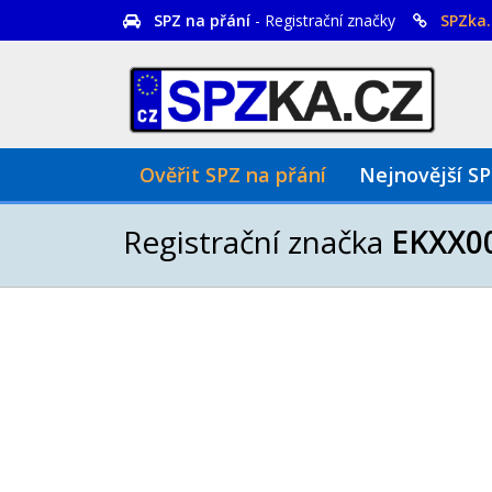
SPZ na přání
- Registrační značky
SPZka.
Ověřit SPZ na přání
Nejnovější S
Registrační značka
EKXX0