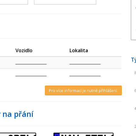
Vozidlo
Lokalita
T
_________________
_________________
_________________
_________________
Pro více informací je nutné přihlášení.
 na přání