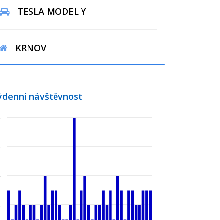
TESLA MODEL Y
KRNOV
ýdenní návštěvnost
8
6
4
2