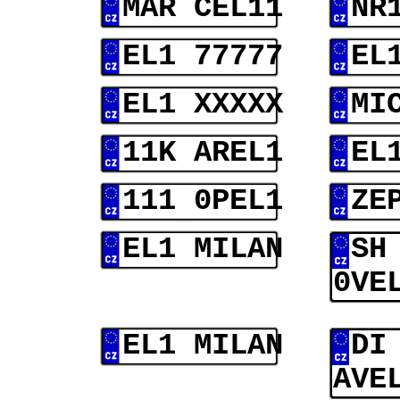
MAR CEL11
NR
EL1 77777
EL
EL1 XXXXX
MI
11K AREL1
EL
111 0PEL1
ZE
EL1 MILAN
SH
0VE
EL1 MILAN
DI
AVE