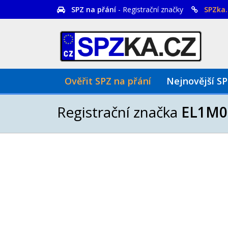
SPZ na přání
- Registrační značky
SPZka.
Ověřit SPZ na přání
Nejnovější S
Registrační značka
EL1M0