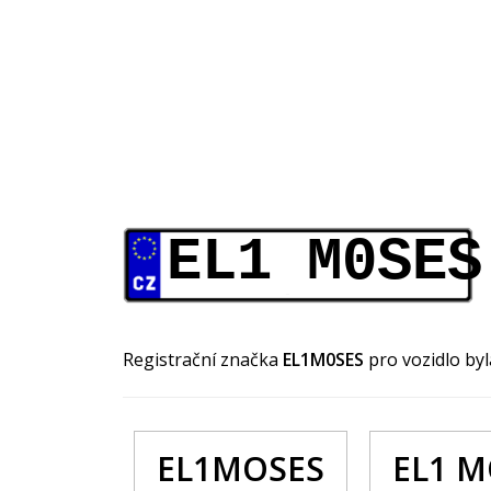
EL1 M0SES
Registrační značka
EL1M0SES
pro vozidlo by
EL1MOSES
EL1 M