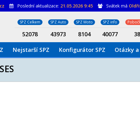
cz
Poslední aktualizace:
21.05.2026 9:45
Svátek má
Oldř
SPZ Celkem
SPZ Auto
SPZ Moto
SPZ info
Pobočk
52078
43973
8104
40077
3
PZ
Nejstarší SPZ
Konfigurátor SPZ
Otázky a
SES