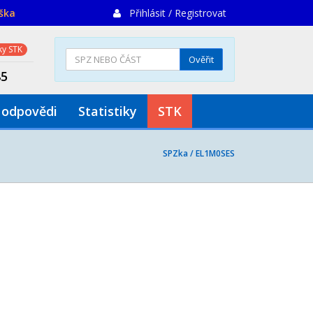
iška
Přihlásit / Registrovat
y STK
Ověřit
85
 odpovědi
Statistiky
STK
SPZka /
EL1M0SES