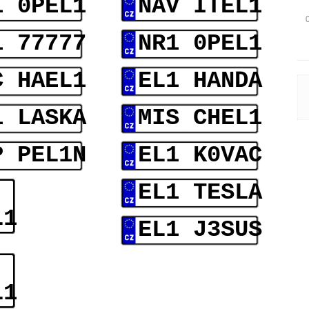
1 0PEL1
NAV ITEL1
1 77777
NR1 0PEL1
C HAEL1
EL1 HANDA
1 LASKA
MIS CHEL1
P PEL1N
EL1 K0VAC
EL1 TESLA
L1
EL1 J3SUS
L1