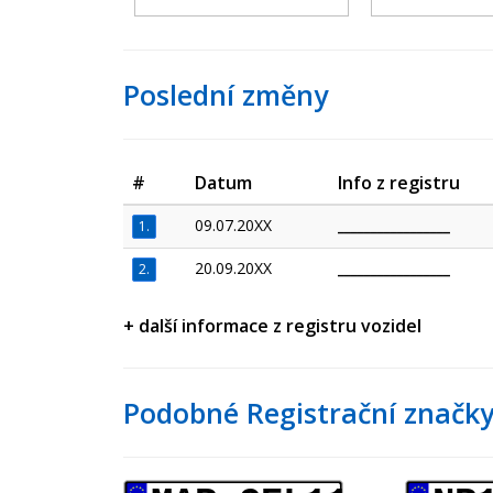
Poslední změny
#
Datum
Info z registru
09.07.20XX
_________________
1.
20.09.20XX
_________________
2.
+ další informace z registru vozidel
Podobné Registrační značky