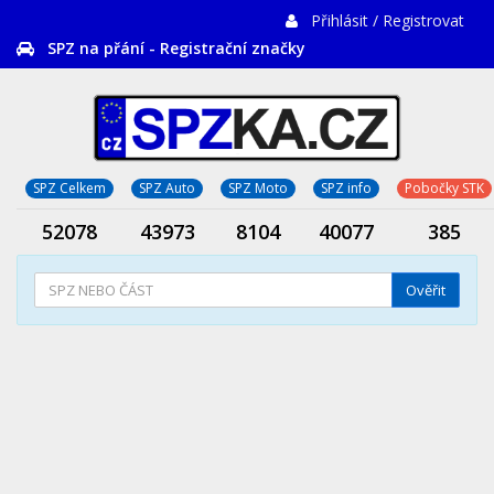
Přihlásit / Registrovat
SPZ na přání - Registrační značky
SPZ Celkem
SPZ Auto
SPZ Moto
SPZ info
Pobočky STK
52078
43973
8104
40077
385
Ověřit