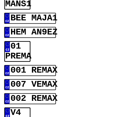
MANS1
BEE MAJA1
HEM AN9EZ
01
PREMA
001 REMAX
007 VEMAX
002 REMAX
V4