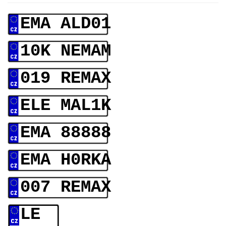
EMA ALD01
10K NEMAM
019 REMAX
ELE MAL1K
EMA 88888
EMA H0RKA
007 REMAX
LE