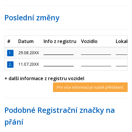
Poslední změny
#
Datum
Info z registru
Vozidlo
Lokalit
29.08.20XX
_________________
_________________
_________
1.
11.07.20XX
_________________
_________________
_________
2.
+ další informace z registru vozidel
Pro více informací je nutné přihlášení.
Podobné Registrační značky na
přání