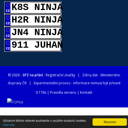
K8S NINJA
H2R NINJA
JN4 NINJA
911 JUHAN
© 2026 -
SPZ na přání
- Registrační značky
| Zdroj dat -
Ministerstvo
dopravy ČR
| Experimentální provoz - informace nemusí být přesné
0.178s |
Pravidla serveru
|
Kontakt
Užíváním těchto stránek souhlasíte s využitím souborů cookies.
Rozumím
Více info