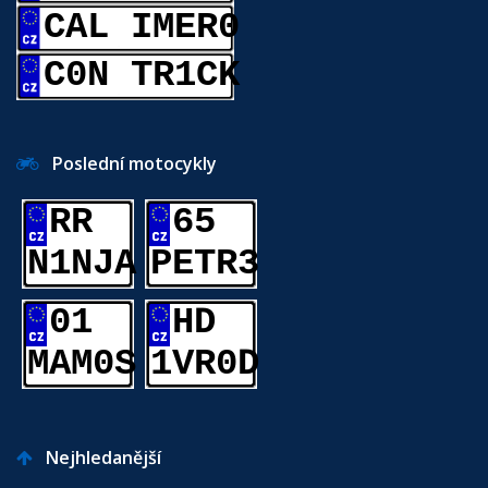
CAL IMER0
C0N TR1CK
Poslední motocykly
RR
65
N1NJA
PETR3
01
HD
MAM0S
1VR0D
Nejhledanější