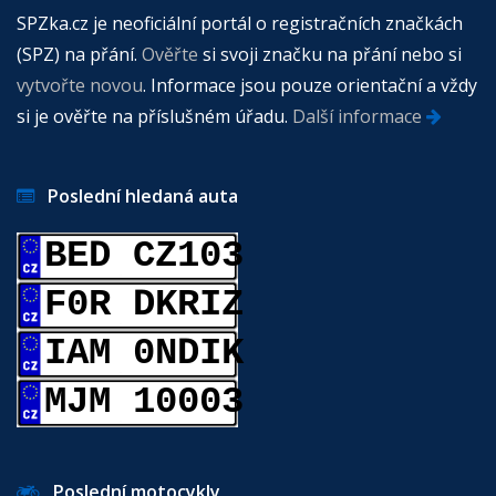
SPZka.cz je neoficiální portál o registračních značkách
(SPZ) na přání.
Ověřte
si svoji značku na přání nebo si
vytvořte novou
. Informace jsou pouze orientační a vždy
si je ověřte na příslušném úřadu.
Další informace
Poslední hledaná auta
BED CZ103
F0R DKRIZ
IAM 0NDIK
MJM 10003
Poslední motocykly