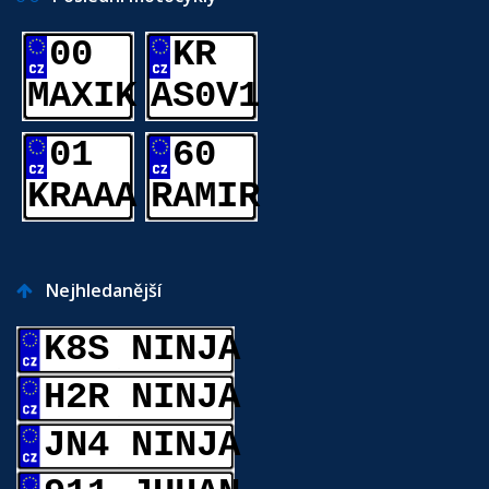
00
KR
MAXIK
AS0V1
01
60
KRAAA
RAMIR
Nejhledanější
K8S NINJA
H2R NINJA
JN4 NINJA