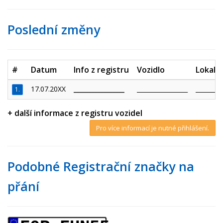
Poslední změny
#
Datum
Info z registru
Vozidlo
Lokalit
17.07.20XX
_________________
_________________
_________
1.
+ další informace z registru vozidel
Pro více informací je nutné přihlášení.
Podobné Registrační značky na
přání