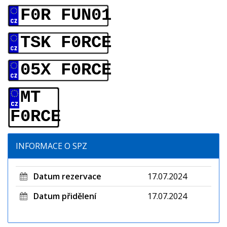
F0R FUN01
TSK F0RCE
05X F0RCE
MT
F0RCE
INFORMACE O SPZ
Datum rezervace
17.07.2024
Datum přidělení
17.07.2024