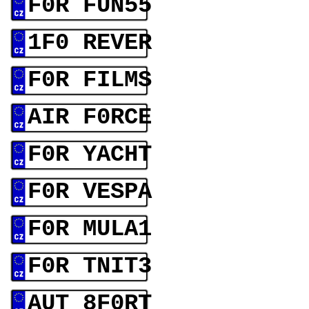
F0R FUN55
1F0 REVER
F0R FILMS
AIR F0RCE
F0R YACHT
F0R VESPA
F0R MULA1
F0R TNIT3
AUT 8F0RT