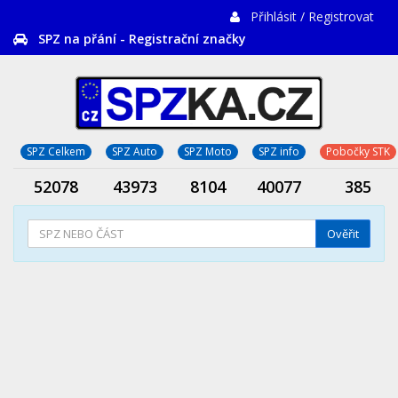
Přihlásit / Registrovat
SPZ na přání - Registrační značky
SPZ Celkem
SPZ Auto
SPZ Moto
SPZ info
Pobočky STK
52078
43973
8104
40077
385
Ověřit