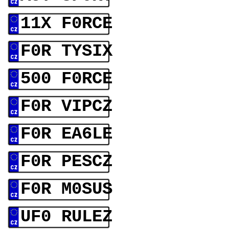
11X F0RCE
F0R TYSIX
500 F0RCE
F0R VIPCZ
F0R EA6LE
F0R PESCZ
F0R M0SUS
UF0 RULEZ