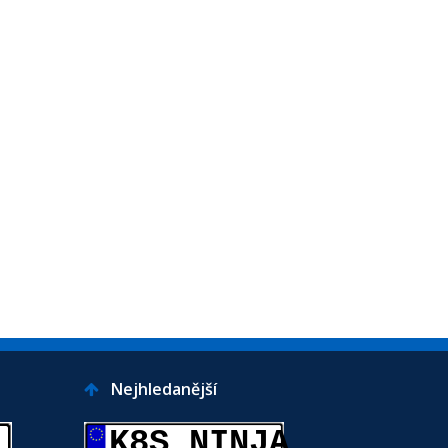
Nejhledanější
K8S NINJA