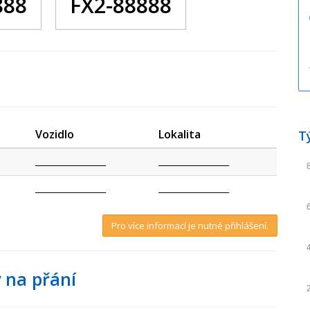
888
FX2-88888
Vozidlo
Lokalita
T
_________________
_________________
_________________
_________________
Pro více informací je nutné přihlášení.
 na přání