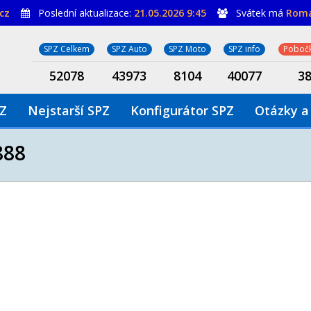
cz
Poslední aktualizace:
21.05.2026 9:45
Svátek má
Rom
SPZ Celkem
SPZ Auto
SPZ Moto
SPZ info
Pobočk
52078
43973
8104
40077
3
PZ
Nejstarší SPZ
Konfigurátor SPZ
Otázky a
888