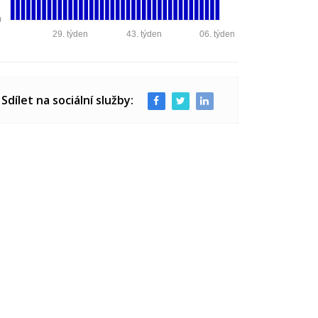
0
29. týden
43. týden
06. týden
Sdílet na sociální služby: