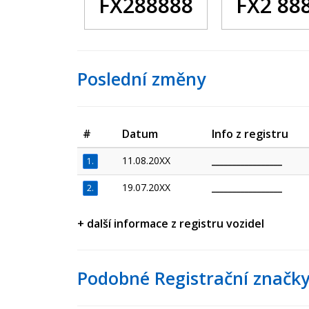
FX288888
FX2 88
Poslední změny
#
Datum
Info z registru
11.08.20XX
_________________
1.
19.07.20XX
_________________
2.
+ další informace z registru vozidel
Podobné Registrační značky