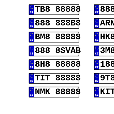
TB8 88888
88
888 888B8
AR
BM8 88888
HK
888 8SVAB
3M
8H8 88888
18
TIT 88888
9T
NMK 88888
KI