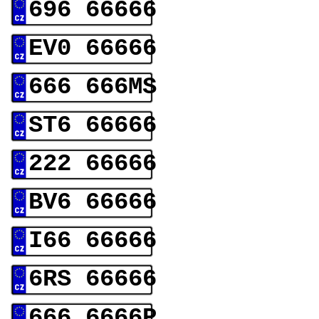
696 66666
EV0 66666
666 666MS
ST6 66666
222 66666
BV6 66666
I66 66666
6RS 66666
666 6666P