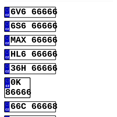
6V6 66666
6S6 66666
MAX 66666
HL6 66666
36H 66666
0K
86666
66C 66668