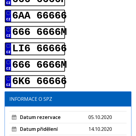
6AA 66666
666 6666M
LI6 66666
666 6666M
6K6 66666
INFORMACE O SPZ
Datum rezervace
05.10.2020
Datum přidělení
14.10.2020