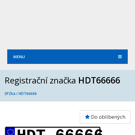
MENU
Registrační značka
HDT66666
SPZka /
HDT66666
Do oblíbených