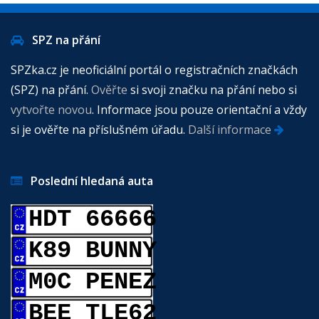
SPZ na přání
SPZka.cz je neoficiální portál o registračních značkách
(SPZ) na přání.
Ověřte
si svoji značku na přání nebo si
vytvořte novou
. Informace jsou pouze orientační a vždy
si je ověřte na příslušném úřadu.
Další informace
Poslední hledaná auta
HDT 66666
K89 BUNNY
M0C PENEZ
BEE TLE62