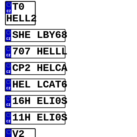
T0
HELL2
SHE LBY68
707 HELLL
CP2 HELCA
HEL LCAT6
16H ELI0S
11H ELI0S
V2