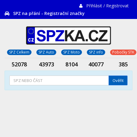
Přihlásit / Registrovat
SPZ na přání - Registrační značky
SPZ Celkem
SPZ Auto
SPZ Moto
SPZ info
Pobočky STK
52078
43973
8104
40077
385
Ověřit