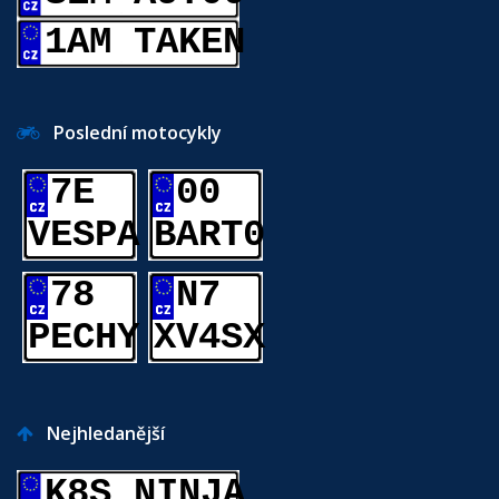
1AM TAKEN
Poslední motocykly
7E
00
VESPA
BART0
78
N7
PECHY
XV4SX
Nejhledanější
K8S NINJA