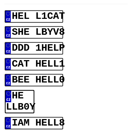
HEL L1CAT
SHE LBYV8
DDD 1HELP
CAT HELL1
BEE HELL0
HE
LLB0Y
IAM HELL8