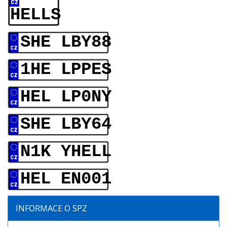
HELLS
SHE LBY88
1HE LPPES
HEL LP0NY
SHE LBY64
N1K YHELL
HEL EN001
INFORMACE O SPZ