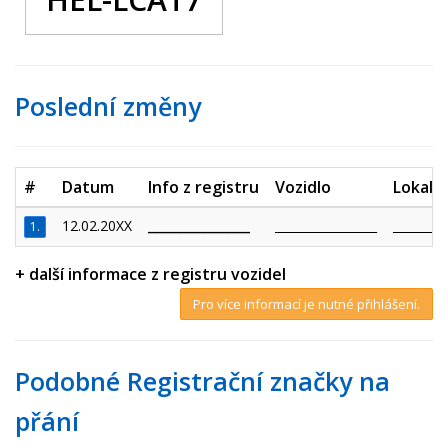
Poslední změny
#
Datum
Info z registru
Vozidlo
Lokalit
12.02.20XX
_________________
_________________
_________
1.
+ další informace z registru vozidel
Pro více informací je nutné přihlášení.
Podobné Registrační značky na
přání