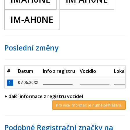
IM-AH0NE
Poslední změny
#
Datum
Info z registru
Vozidlo
Lokalit
07.06.20XX
_________________
_________________
_________
1.
+ další informace z registru vozidel
Pro více informací je nutné přihlášení.
Podobné Registrační značky na