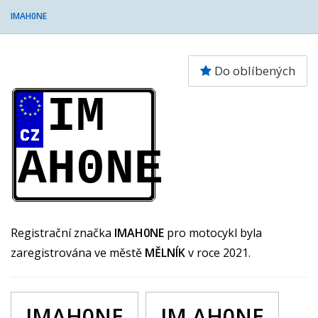
IMAH0NE
Do oblíbených
IM
AH0NE
Registrační značka
IMAH0NE
pro motocykl byla
zaregistrována ve městě
MĚLNÍK
v roce 2021.
IMAH0NE
IM AH0NE