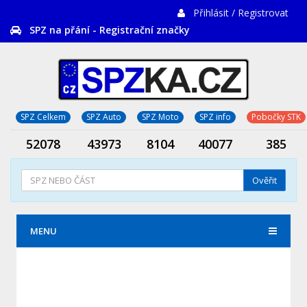
Přihlásit / Registrovat
SPZ na přání - Registrační značky
SPZ Celkem
SPZ Auto
SPZ Moto
SPZ info
Pobočky STK
52078
43973
8104
40077
385
Ověřit
MENU