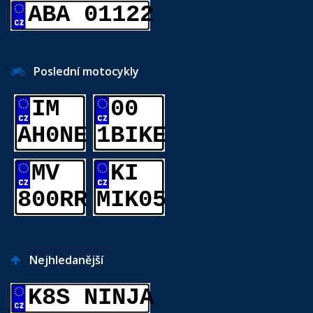
ABA 01122
Poslední motocykly
IM
00
AH0NE
1BIKE
MV
KI
800RR
MIK05
Nejhledanější
K8S NINJA