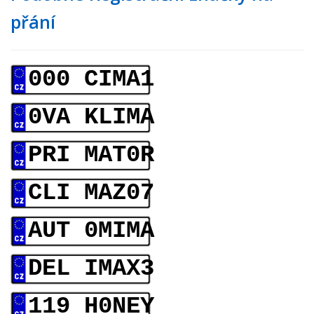
přání
000 CIMA1
0VA KLIMA
PRI MAT0R
CLI MAZ07
AUT 0MIMA
DEL IMAX3
119 H0NEY