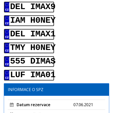
DEL IMAX9
IAM H0NEY
DEL IMAX1
TMY H0NEY
555 DIMAS
LUF IMA01
INFORMACE O SPZ
Datum rezervace
07.06.2021