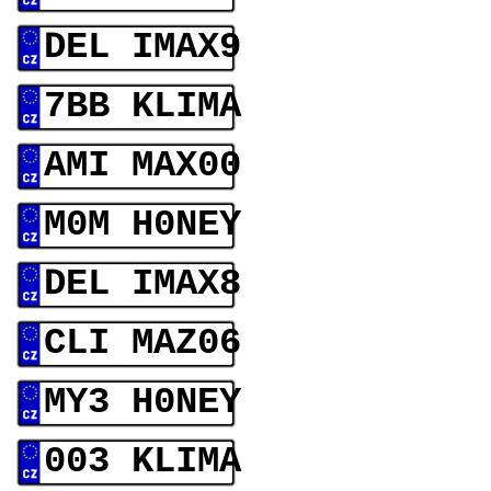
DEL IMAX9
7BB KLIMA
AMI MAX00
M0M H0NEY
DEL IMAX8
CLI MAZ06
MY3 H0NEY
003 KLIMA