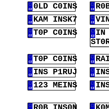
0LD C0INS
R0
KAM INSK7
VI
T0P C0INS
IN
ST0
T0P C0INS
RA
INS P1RUJ
IN
123 MEINS
IN
R0B INS0N
K0