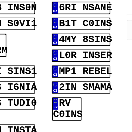
B INS0N
6RI NSANE
N S0VI1
B1T C0INS
4MY 8SINS
RM
L0R INSER
I SINS1
MP1 REBEL
S I6NIA
2IN SMAMA
S TUDI0
RV
C0INS
M INSTA