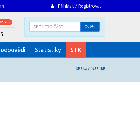
an
Přihlásit / Registrovat
y STK
Ověřit
85
 odpovědi
Statistiky
STK
SPZka /
INSP1RE