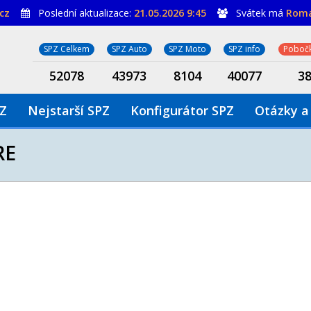
cz
Poslední aktualizace:
21.05.2026 9:45
Svátek má
Rom
SPZ Celkem
SPZ Auto
SPZ Moto
SPZ info
Pobočk
52078
43973
8104
40077
3
PZ
Nejstarší SPZ
Konfigurátor SPZ
Otázky a
RE