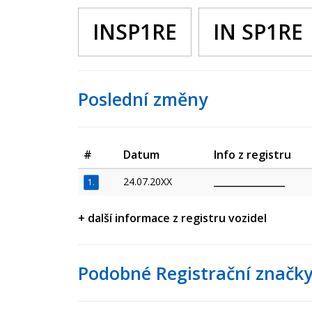
INSP1RE
IN SP1RE
Poslední změny
#
Datum
Info z registru
24.07.20XX
_________________
1.
+ další informace z registru vozidel
Podobné Registrační značky