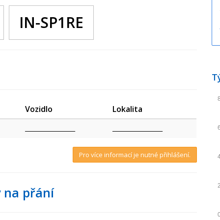
IN-SP1RE
T
Vozidlo
Lokalita
_________________
_________________
Pro více informací je nutné přihlášení.
 na přání