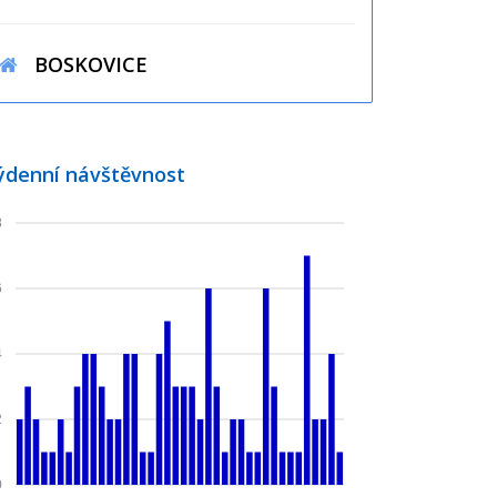
BOSKOVICE
ýdenní návštěvnost
8
6
4
2
0