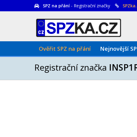
SPZ na přání
- Registrační značky
SPZka.
Ověřit SPZ na přání
Nejnovější S
Registrační značka
INSP1