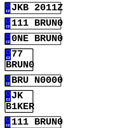
JKB 2011Z
111 BRUN0
0NE BRUN0
77
BRUN0
BRU N0000
JK
B1KER
111 BRUN0