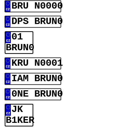
BRU N0000
DPS BRUN0
01
BRUN0
KRU N0001
IAM BRUN0
0NE BRUN0
JK
B1KER