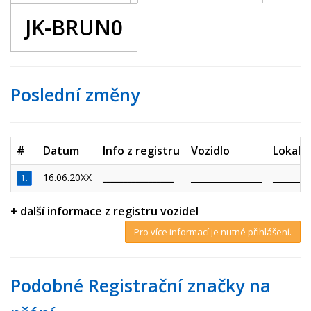
JK-BRUN0
Poslední změny
#
Datum
Info z registru
Vozidlo
Lokalit
16.06.20XX
_________________
_________________
_________
1.
+ další informace z registru vozidel
Pro více informací je nutné přihlášení.
Podobné Registrační značky na