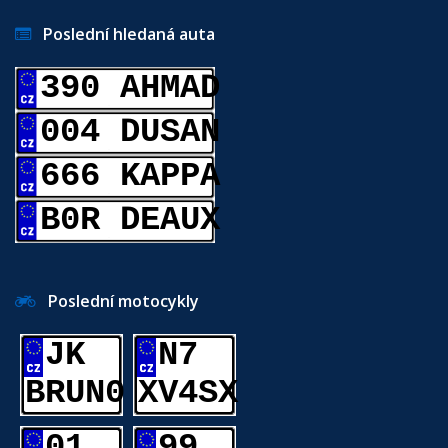
Poslední hledaná auta
390 AHMAD
004 DUSAN
666 KAPPA
B0R DEAUX
Poslední motocykly
JK
N7
BRUN0
XV4SX
01
99