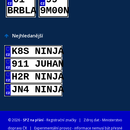
BRBLA
9M00N
Nejhledanější
K8S NINJA
911 JUHAN
H2R NINJA
JN4 NINJA
© 2026 -
SPZ na přání
- Registrační značky
| Zdroj dat -
Ministerstvo
dopravy ČR
| Experimentální provoz - informace nemusí být přesné