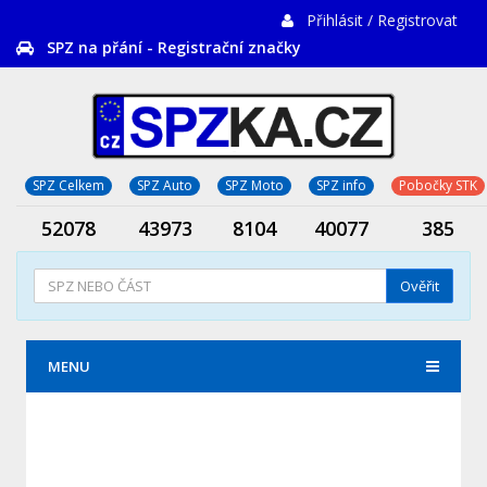
Přihlásit / Registrovat
SPZ na přání - Registrační značky
SPZ Celkem
SPZ Auto
SPZ Moto
SPZ info
Pobočky STK
52078
43973
8104
40077
385
Ověřit
MENU