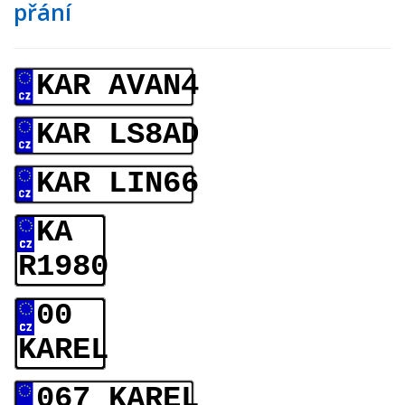
přání
KAR AVAN4
KAR LS8AD
KAR LIN66
KA
R1980
00
KAREL
067 KAREL