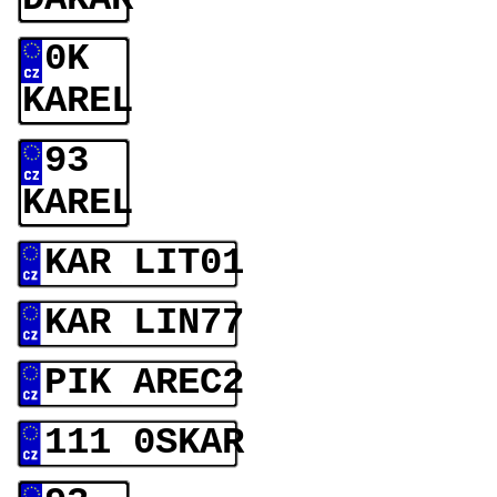
0K
KAREL
93
KAREL
KAR LIT01
KAR LIN77
PIK AREC2
111 0SKAR