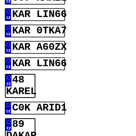
KAR LIN66
KAR 0TKA7
KAR A60ZX
KAR LIN66
48
KAREL
C0K ARID1
89
DAKAR