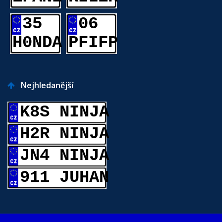
35
06
H0NDA
PFIFP
Nejhledanější
K8S NINJA
H2R NINJA
JN4 NINJA
911 JUHAN