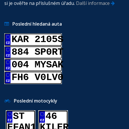
si je ověřte na příslušném úřadu.
Další informace
Poslední hledaná auta
KAR 2105S
884 SP0RT
004 MYSAK
FH6 V0LV0
Poslední motocykly
ST
46
EFAN1
KILER