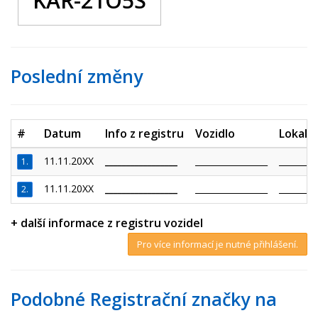
KAR-21O5S
Poslední změny
#
Datum
Info z registru
Vozidlo
Lokalit
11.11.20XX
_________________
_________________
_________
1.
11.11.20XX
_________________
_________________
_________
2.
+ další informace z registru vozidel
Pro více informací je nutné přihlášení.
Podobné Registrační značky na