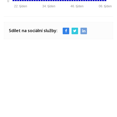
0
22. týden
34. týden
46. týden
06. týden
Sdílet na sociální služby: