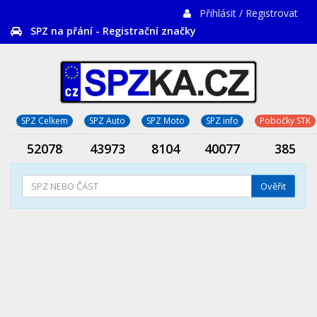
Přihlásit / Registrovat
SPZ na přání - Registrační značky
SPZ Celkem
SPZ Auto
SPZ Moto
SPZ info
Pobočky STK
52078
43973
8104
40077
385
Ověřit