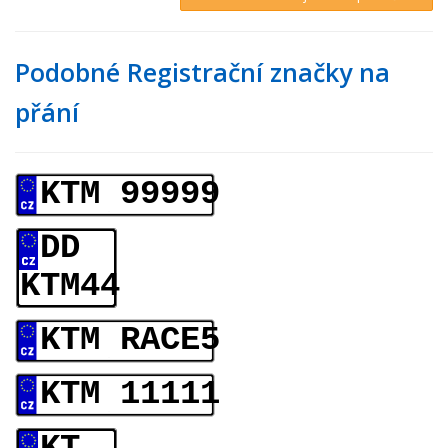
Podobné Registrační značky na
přání
KTM 99999
DD
KTM44
KTM RACE5
KTM 11111