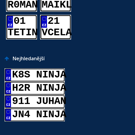
R0MAN
MAIKL
01
21
TETIN
VCELA
Nejhledanější
K8S NINJA
H2R NINJA
911 JUHAN
JN4 NINJA