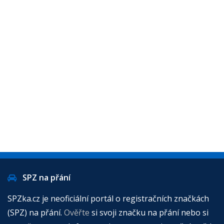
SPZ na přání
SPZka.cz je neoficiální portál o registračních značkách
(SPZ) na přání.
Ověřte
si svoji značku na přání nebo si