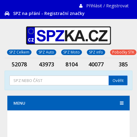
Přihlásit / Registrovat
SPZ na přání - Registrační značky
SPZ Celkem
SPZ Auto
SPZ Moto
SPZ info
Pobočky STK
52078
43973
8104
40077
385
Ověřit
MENU