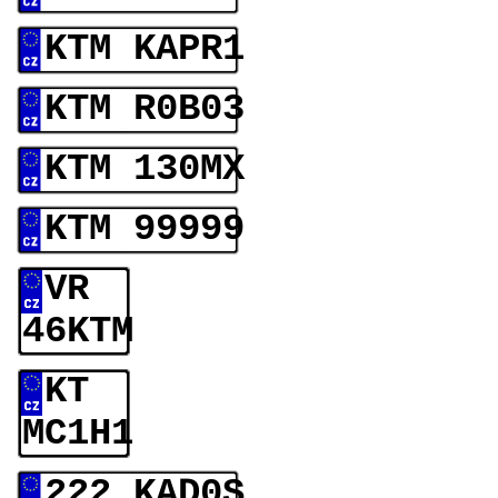
KTM KAPR1
KTM R0B03
KTM 130MX
KTM 99999
VR
46KTM
KT
MC1H1
222 KAD0S