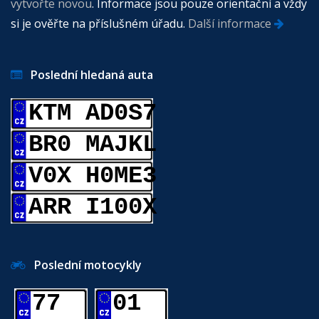
vytvořte novou
. Informace jsou pouze orientační a vždy
si je ověřte na příslušném úřadu.
Další informace
Poslední hledaná auta
KTM AD0S7
BR0 MAJKL
V0X H0ME3
ARR I100X
Poslední motocykly
77
01