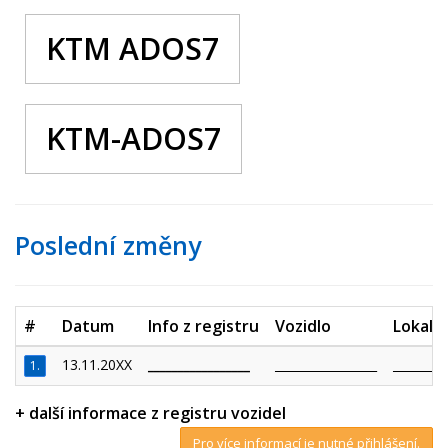
KTM ADOS7
KTM-ADOS7
Poslední změny
#
Datum
Info z registru
Vozidlo
Lokalit
13.11.20XX
_________________
_________________
_________
1.
+ další informace z registru vozidel
Pro více informací je nutné přihlášení.