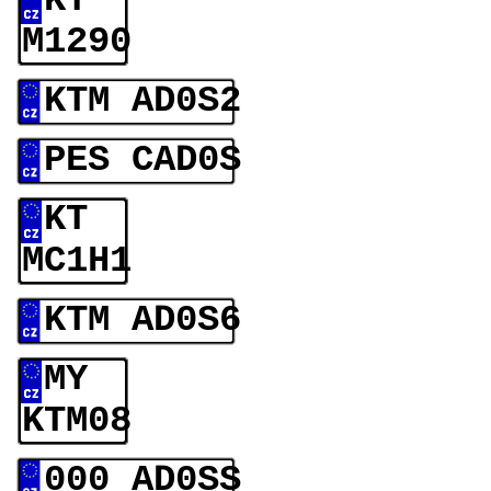
KT
M1290
KTM AD0S2
PES CAD0S
KT
MC1H1
KTM AD0S6
MY
KTM08
000 AD0SS