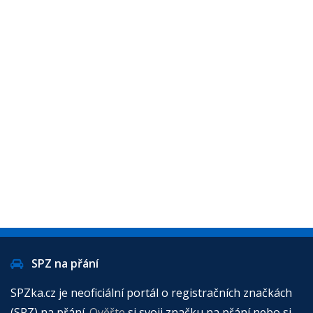
SPZ na přání
SPZka.cz je neoficiální portál o registračních značkách
(SPZ) na přání.
Ověřte
si svoji značku na přání nebo si