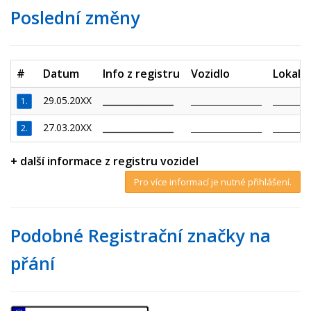
Poslední změny
#
Datum
Info z registru
Vozidlo
Lokalit
29.05.20XX
_________________
_________________
_________
1.
27.03.20XX
_________________
_________________
_________
2.
+ další informace z registru vozidel
Pro více informací je nutné přihlášení.
Podobné Registrační značky na
přání