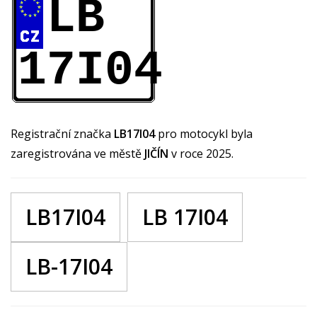
LB
17I04
Registrační značka
LB17I04
pro motocykl byla
zaregistrována ve městě
JIČÍN
v roce 2025.
LB17I04
LB 17I04
LB-17I04