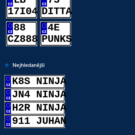
LB
73
17I04
DITTA
88
4E
CZ888
PUNKS
Nejhledanější
K8S NINJA
JN4 NINJA
H2R NINJA
911 JUHAN