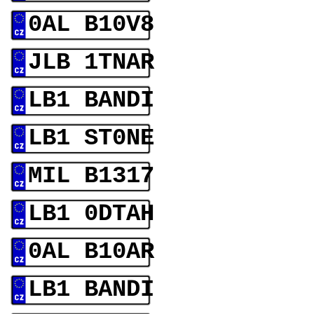
0AL B10V8
JLB 1TNAR
LB1 BANDI
LB1 ST0NE
MIL B1317
LB1 0DTAH
0AL B10AR
LB1 BANDI