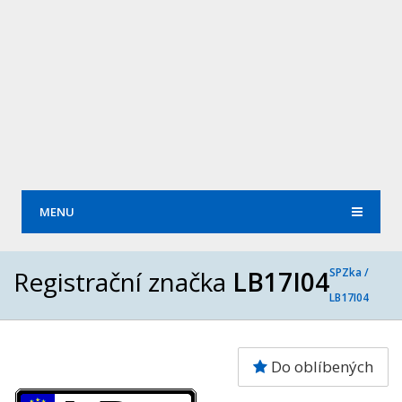
MENU
Registrační značka
LB17I04
SPZka /
LB17I04
Do oblíbených