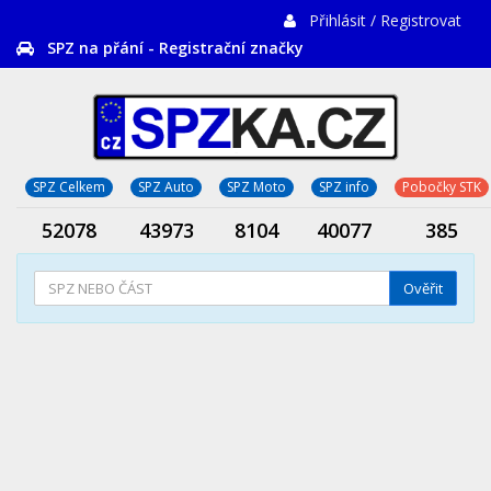
Přihlásit / Registrovat
SPZ na přání - Registrační značky
SPZ Celkem
SPZ Auto
SPZ Moto
SPZ info
Pobočky STK
52078
43973
8104
40077
385
Ověřit