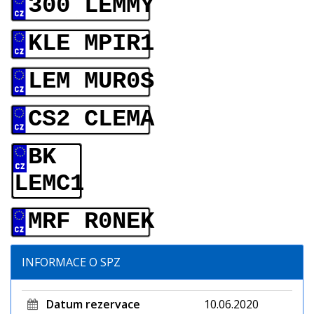
300 LEMMY
KLE MPIR1
LEM MUR0S
CS2 CLEMA
BK
LEMC1
MRF R0NEK
INFORMACE O SPZ
Datum rezervace
10.06.2020