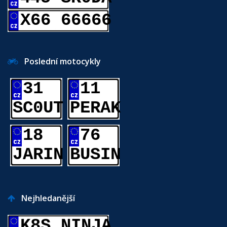
X66 66666
Poslední motocykly
31
11
SC0UT
PERAK
18
76
JARIN
BUSIN
Nejhledanější
K8S NINJA