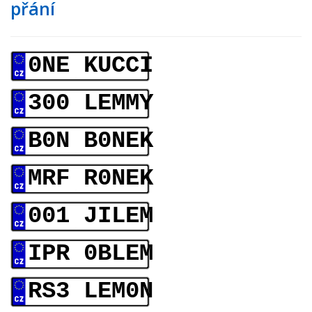
přání
0NE KUCCI
300 LEMMY
B0N B0NEK
MRF R0NEK
001 JILEM
IPR 0BLEM
RS3 LEM0N