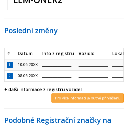
Poslední změny
#
Datum
Info z registru
Vozidlo
Lokalit
10.06.20XX
_________________
_________________
_________
1.
08.06.20XX
_________________
_________________
_________
2.
+ další informace z registru vozidel
Pro více informací je nutné přihlášení.
Podobné Registrační značky na