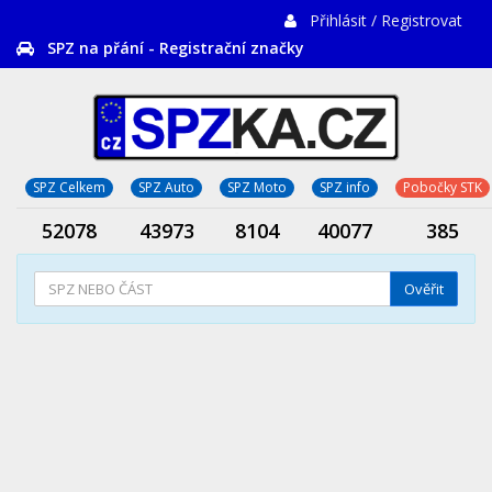
Přihlásit / Registrovat
SPZ na přání - Registrační značky
SPZ Celkem
SPZ Auto
SPZ Moto
SPZ info
Pobočky STK
52078
43973
8104
40077
385
Ověřit