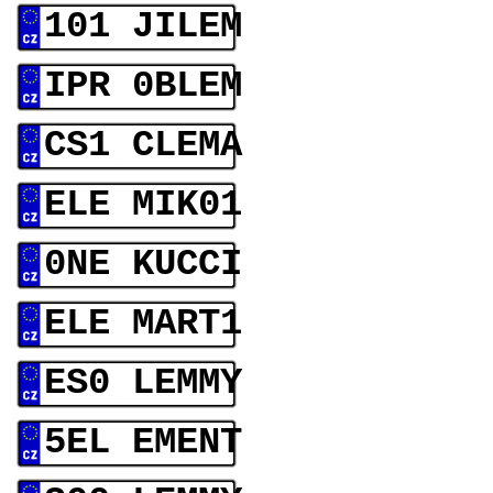
101 JILEM
IPR 0BLEM
CS1 CLEMA
ELE MIK01
0NE KUCCI
ELE MART1
ES0 LEMMY
5EL EMENT