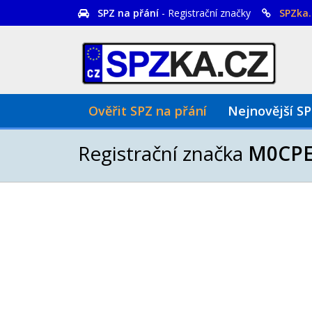
SPZ na přání
- Registrační značky
SPZka.
Ověřit SPZ na přání
Nejnovější S
Registrační značka
M0CP