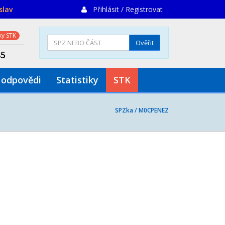
slav
Přihlásit / Registrovat
y STK
Ověřit
85
 odpovědi
Statistiky
STK
SPZka /
M0CPENEZ