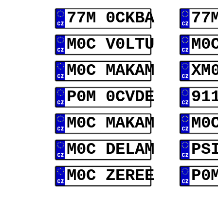
77M 0CKBA
77
M0C V0LTU
M0
M0C MAKAM
XM
P0M 0CVDE
91
M0C MAKAM
M0
M0C DELAM
PS
M0C ZEREE
P0