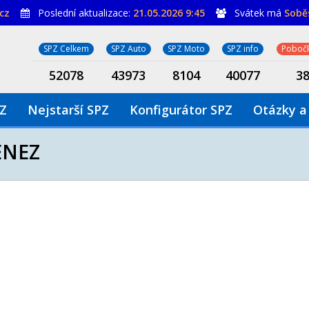
cz
Poslední aktualizace:
21.05.2026 9:45
Svátek má
Sobě
SPZ Celkem
SPZ Auto
SPZ Moto
SPZ info
Pobočk
52078
43973
8104
40077
3
PZ
Nejstarší SPZ
Konfigurátor SPZ
Otázky a
ENEZ