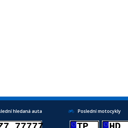
ední hledaná auta
Poslední motocykly
Z7 77777
TP
HD