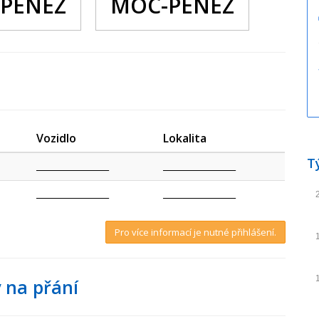
PENEZ
MOC-PENEZ
Vozidlo
Lokalita
T
_________________
_________________
_________________
_________________
Pro více informací je nutné přihlášení.
 na přání