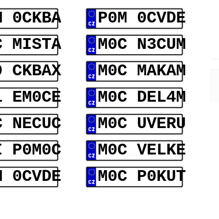
M 0CKBA
P0M 0CVDE
C MISTA
M0C N3CUM
0 CKBAX
M0C MAKAM
1 EM0CE
M0C DEL4M
C NECUC
M0C UVERU
I P0M0C
M0C VELKE
M 0CVDE
M0C P0KUT