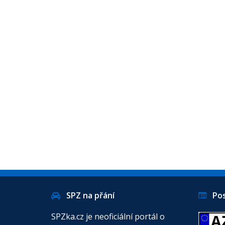
SPZ na přání
Posl
SPZka.cz je neoficiální portál o
A