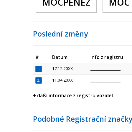
MOCPENEZ
MOC 
Poslední změny
#
Datum
Info z registru
17.12.20XX
_________________
1.
11.04.20XX
_________________
2.
+ další informace z registru vozidel
Podobné Registrační značky