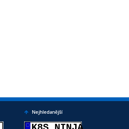
Nejhledanější
K8S NINJA