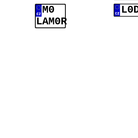
M0
L0
LAM0R