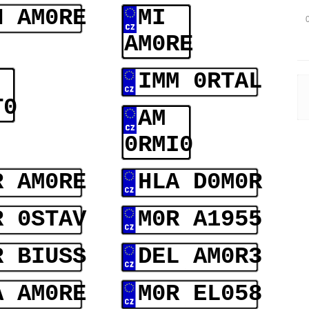
N AM0RE
MI
AM0RE
IMM 0RTAL
T0
AM
0RMI0
R AM0RE
HLA D0M0R
R 0STAV
M0R A1955
R BIUSS
DEL AM0R3
A AM0RE
M0R EL058