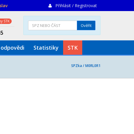
slav
Přihlásit / Registrovat
y STK
Ověřit
85
 odpovědi
Statistiky
STK
SPZka /
M0RL0R1