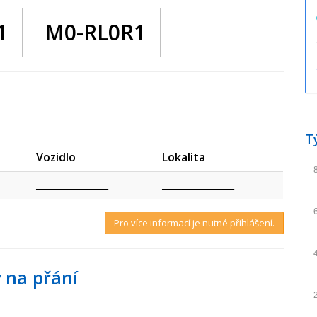
1
M0-RL0R1
T
Vozidlo
Lokalita
_________________
_________________
Pro více informací je nutné přihlášení.
 na přání