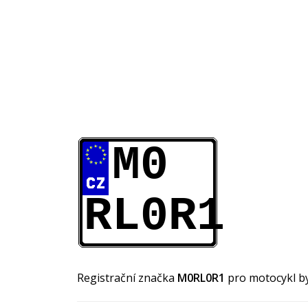
M0
RL0R1
Registrační značka
M0RL0R1
pro motocykl b