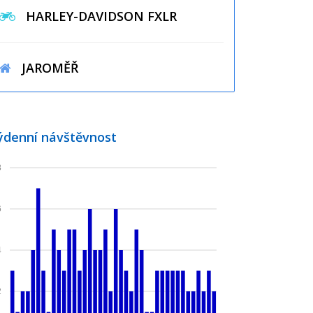
HARLEY-DAVIDSON FXLR
JAROMĚŘ
ýdenní návštěvnost
8
6
4
2