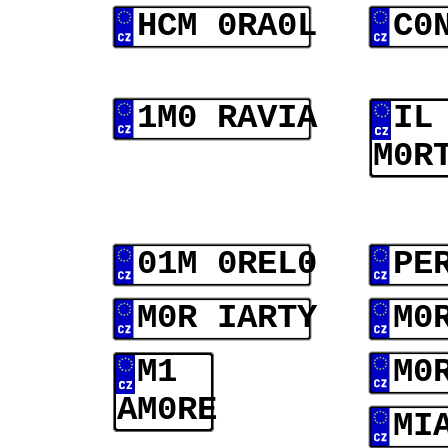
HCM 0RA0L
C0
1M0 RAVIA
IL
M0R
01M 0REL0
PE
M0R IARTY
M0
M1
M0
AM0RE
MI