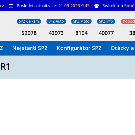
cz
Poslední aktualizace:
21.05.2026 9:45
Svátek má
Sobě
SPZ Celkem
SPZ Auto
SPZ Moto
SPZ info
Pobočk
52078
43973
8104
40077
3
PZ
Nejstarší SPZ
Konfigurátor SPZ
Otázky a
R1