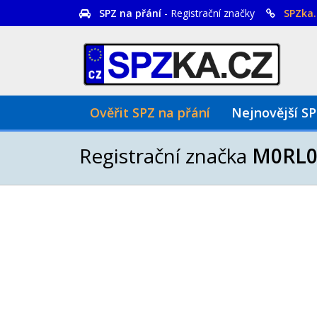
SPZ na přání
- Registrační značky
SPZka.
Ověřit SPZ na přání
Nejnovější S
Registrační značka
M0RL0