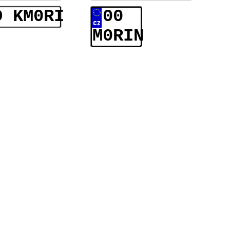
D KM0RI
00
M0RIN