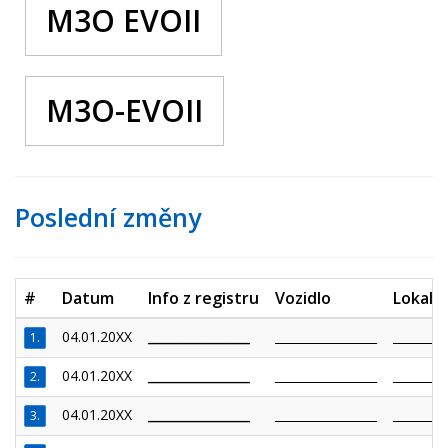
M3O EVOII
M3O-EVOII
Poslední změny
#
Datum
Info z registru
Vozidlo
Lokalit
04.01.20XX
_________________
_________________
_________
1.
04.01.20XX
_________________
_________________
_________
2.
04.01.20XX
_________________
_________________
_________
3.