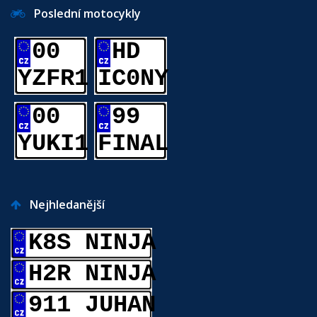
Poslední motocykly
00
HD
YZFR1
IC0NY
00
99
YUKI1
FINAL
Nejhledanější
K8S NINJA
H2R NINJA
911 JUHAN