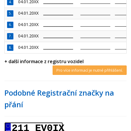
04.01.20XX
_________________
_________________
_________
4.
04.01.20XX
_________________
_________________
_________
5.
04.01.20XX
_________________
_________________
_________
6.
04.01.20XX
_________________
_________________
_________
7.
04.01.20XX
_________________
_________________
_________
8.
+ další informace z registru vozidel
Pro více informací je nutné přihlášení.
Podobné Registrační značky na
přání
211 EV0IX