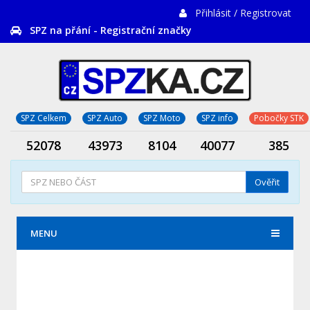
Přihlásit / Registrovat
SPZ na přání - Registrační značky
SPZ Celkem
SPZ Auto
SPZ Moto
SPZ info
Pobočky STK
52078
43973
8104
40077
385
Ověřit
MENU