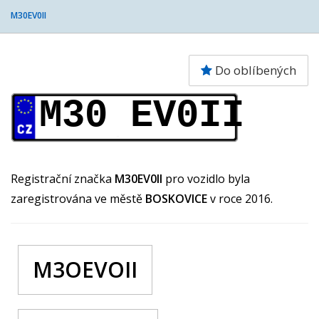
M30EV0II
Do oblíbených
M30 EV0II
Registrační značka
M30EV0II
pro vozidlo byla
zaregistrována ve městě
BOSKOVICE
v roce 2016.
M3OEVOII