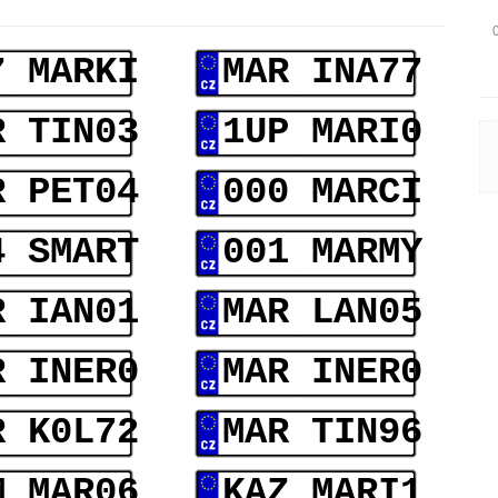
7 MARKI
MAR INA77
R TIN03
1UP MARI0
R PET04
000 MARCI
4 SMART
001 MARMY
R IAN01
MAR LAN05
R INER0
MAR INER0
R K0L72
MAR TIN96
M MAR06
KAZ MARI1