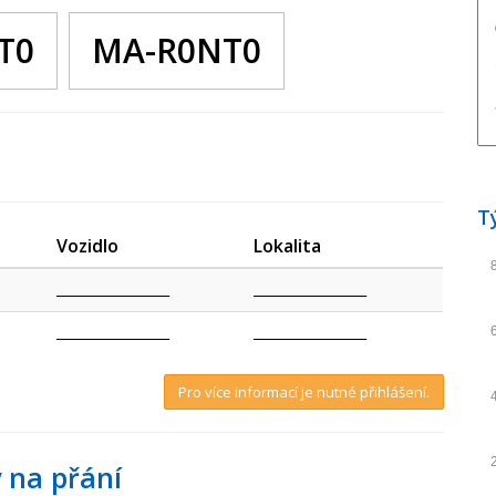
T0
MA-R0NT0
T
Vozidlo
Lokalita
_________________
_________________
_________________
_________________
Pro více informací je nutné přihlášení.
 na přání