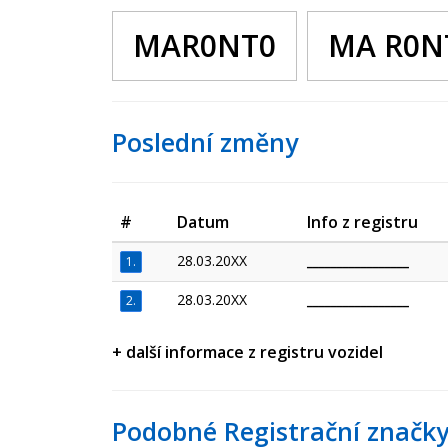
MAR0NT0
MA R0N
Poslední změny
#
Datum
Info z registru
28.03.20XX
_________________
1.
28.03.20XX
_________________
2.
+ další informace z registru vozidel
Podobné Registrační značky