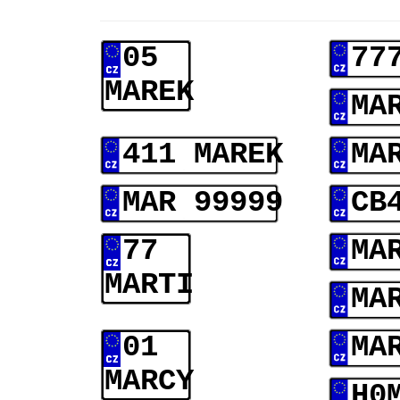
05
77
MAREK
MA
411 MAREK
MA
MAR 99999
CB
77
MA
MARTI
MA
01
MA
MARCY
H0