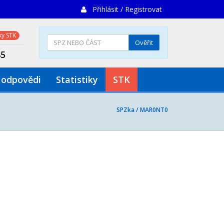
Přihlásit / Registrovat
y STK
Ověřit
85
 odpovědi
Statistiky
STK
SPZka /
MAR0NT0