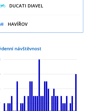
DUCATI DIAVEL
HAVÍŘOV
ýdenní návštěvnost
8
6
4
2