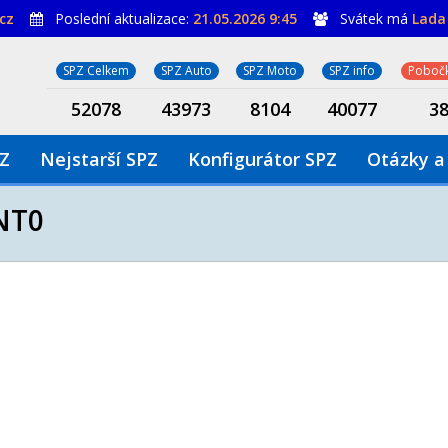
cz
Poslední aktualizace:
21.05.2026 9:45
Svátek má
Lada
SPZ Celkem
SPZ Auto
SPZ Moto
SPZ info
Pobočk
52078
43973
8104
40077
3
PZ
Nejstarší SPZ
Konfigurátor SPZ
Otázky a
NT0