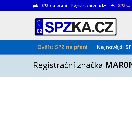
SPZ na přání
- Registrační značky
SPZka.
Ověřit SPZ na přání
Nejnovější S
Registrační značka
MAR0