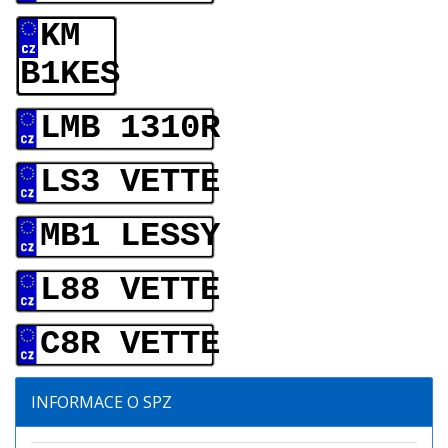
KM
B1KES
LMB 1310R
LS3 VETTE
MB1 LESSY
L88 VETTE
C8R VETTE
INFORMACE O SPZ