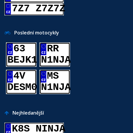
7Z7 Z7Z7Z
Poslední motocykly
63
RR
BEJK1
N1NJA
4V
MS
DESM0
N1NJA
Nejhledanější
K8S NINJA