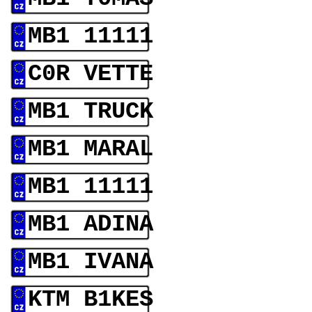
MB1 11111
C0R VETTE
MB1 TRUCK
MB1 MARAL
MB1 11111
MB1 ADINA
MB1 IVANA
KTM B1KES