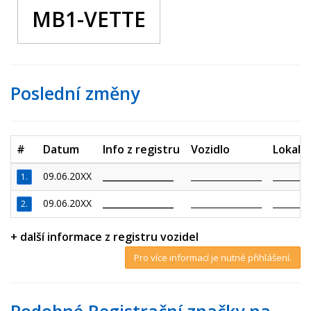
MB1-VETTE
Poslední změny
#
Datum
Info z registru
Vozidlo
Lokalit
09.06.20XX
_________________
_________________
_________
1.
09.06.20XX
_________________
_________________
_________
2.
+ další informace z registru vozidel
Pro více informací je nutné přihlášení.