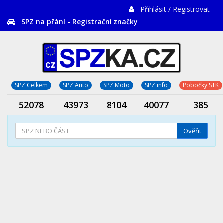
Přihlásit / Registrovat
SPZ na přání - Registrační značky
SPZ Celkem
SPZ Auto
SPZ Moto
SPZ info
Pobočky STK
52078
43973
8104
40077
385
Ověřit