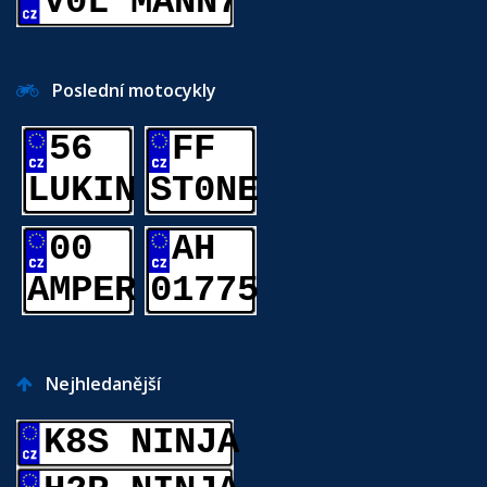
V0L MANN7
Poslední motocykly
56
FF
LUKIN
ST0NE
00
AH
AMPER
01775
Nejhledanější
K8S NINJA