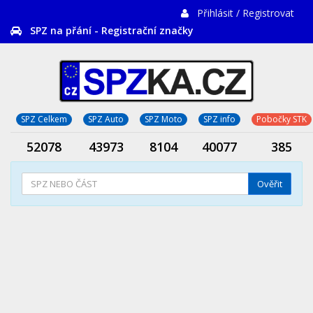
Přihlásit / Registrovat
SPZ na přání - Registrační značky
SPZ Celkem
SPZ Auto
SPZ Moto
SPZ info
Pobočky STK
52078
43973
8104
40077
385
Ověřit