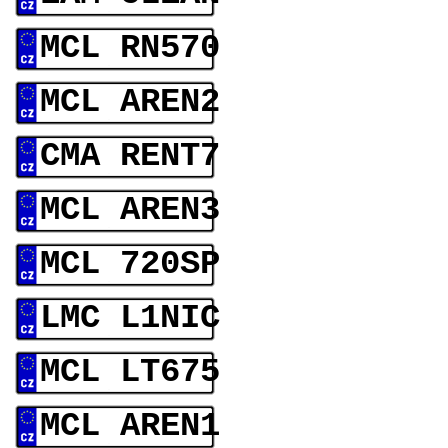
MCL RN570
MCL AREN2
CMA RENT7
MCL AREN3
MCL 720SP
LMC L1NIC
MCL LT675
MCL AREN1