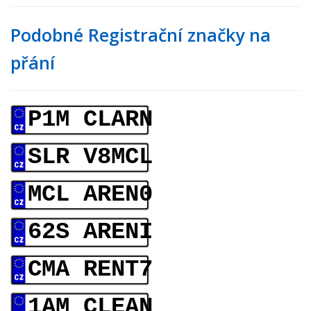
Podobné Registrační značky na
přání
P1M CLARN
SLR V8MCL
MCL AREN0
62S ARENI
CMA RENT7
1AM CLEAN