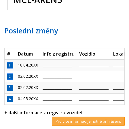
Poslední změny
#
Datum
Info z registru
Vozidlo
Lokalit
18.04.20XX
_________________
_________________
_________
1.
02.02.20XX
_________________
_________________
_________
2.
02.02.20XX
_________________
_________________
_________
3.
04.05.20XX
_________________
_________________
_________
4.
+ další informace z registru vozidel
Pro více informací je nutné přihlášení.