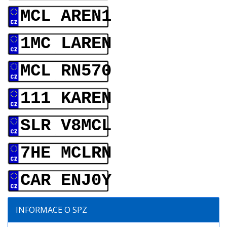
MCL AREN1
1MC LAREN
MCL RN570
111 KAREN
SLR V8MCL
7HE MCLRN
CAR ENJ0Y
INFORMACE O SPZ