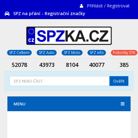
Přihlásit / Registrovat
SPZ na přání - Registrační značky
SPZ Celkem
SPZ Auto
SPZ Moto
SPZ info
Pobočky STK
52078
43973
8104
40077
385
Ověřit
MENU