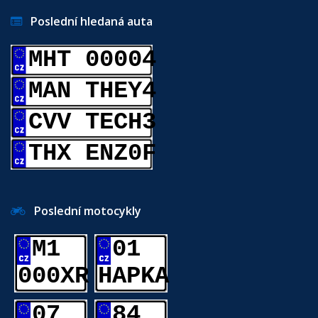
Poslední hledaná auta
MHT 00004
MAN THEY4
CVV TECH3
THX ENZ0F
Poslední motocykly
M1
01
000XR
HAPKA
07
84