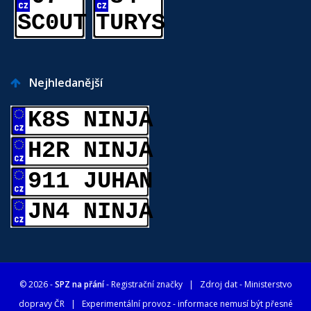
SC0UT
TURYS
Nejhledanější
K8S NINJA
H2R NINJA
911 JUHAN
JN4 NINJA
© 2026 -
SPZ na přání
- Registrační značky
| Zdroj dat -
Ministerstvo
dopravy ČR
| Experimentální provoz - informace nemusí být přesné