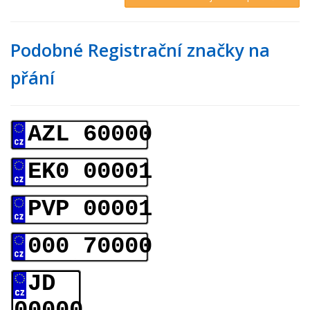
Podobné Registrační značky na
přání
AZL 60000
EK0 00001
PVP 00001
000 70000
JD