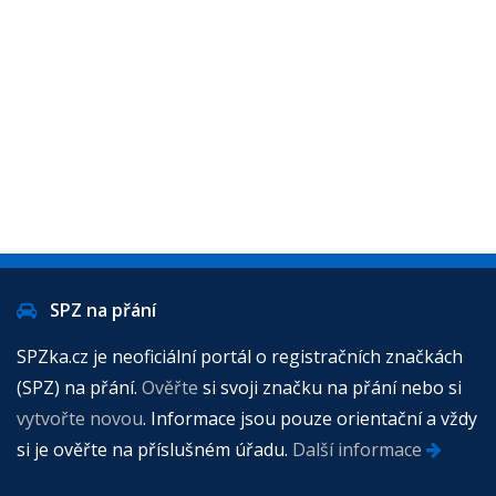
SPZ na přání
SPZka.cz je neoficiální portál o registračních značkách
(SPZ) na přání.
Ověřte
si svoji značku na přání nebo si
vytvořte novou
. Informace jsou pouze orientační a vždy
si je ověřte na příslušném úřadu.
Další informace