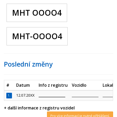
MHT OOOO4
MHT-OOOO4
Poslední změny
#
Datum
Info z registru
Vozidlo
Lokalit
12.07.20XX
_________________
_________________
_________
1.
+ další informace z registru vozidel
Pro více informací je nutné přihlášení.