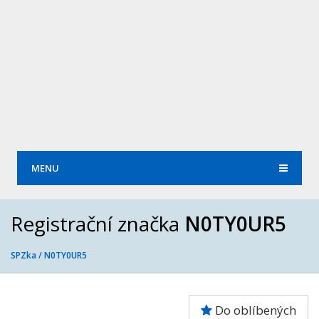
MENU
Registrační značka
N0TY0UR5
SPZka /
N0TY0UR5
Do oblíbených