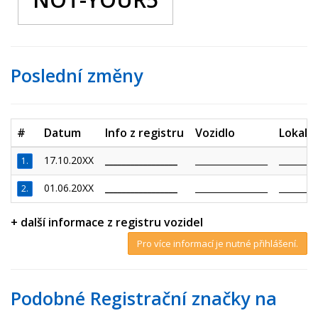
Poslední změny
#
Datum
Info z registru
Vozidlo
Lokalit
17.10.20XX
_________________
_________________
_________
1.
01.06.20XX
_________________
_________________
_________
2.
+ další informace z registru vozidel
Pro více informací je nutné přihlášení.
Podobné Registrační značky na