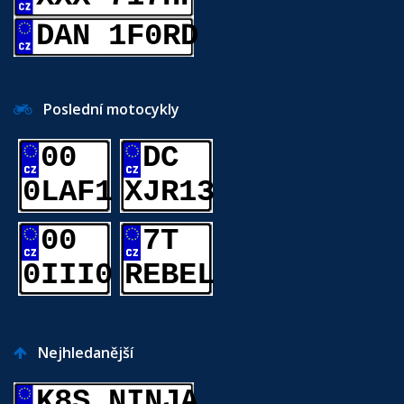
DAN 1F0RD
Poslední motocykly
00
DC
0LAF1
XJR13
00
7T
0III0
REBEL
Nejhledanější
K8S NINJA