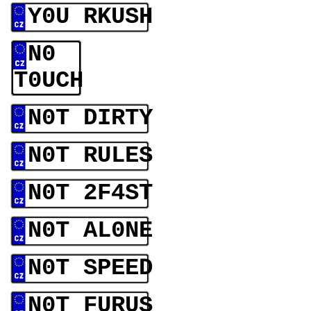
Y0U RKUSH
N0
T0UCH
N0T DIRTY
N0T RULES
N0T 2F4ST
N0T AL0NE
N0T SPEED
N0T FURUS