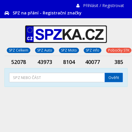
Přihlásit / Registrovat
SPZ na přání - Registrační značky
SPZ Celkem
SPZ Auto
SPZ Moto
SPZ info
Pobočky STK
52078
43973
8104
40077
385
Ověřit