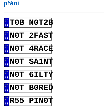
přání
T0B N0T2B
N0T 2FAST
N0T 4RACE
N0T SA1NT
N0T 6ILTY
N0T B0RED
R55 PIN0T