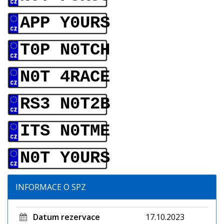
APP Y0URS
T0P N0TCH
N0T 4RACE
RS3 N0T2B
ITS N0TME
N0T Y0URS
INFORMACE O SPZ
Datum rezervace
17.10.2023