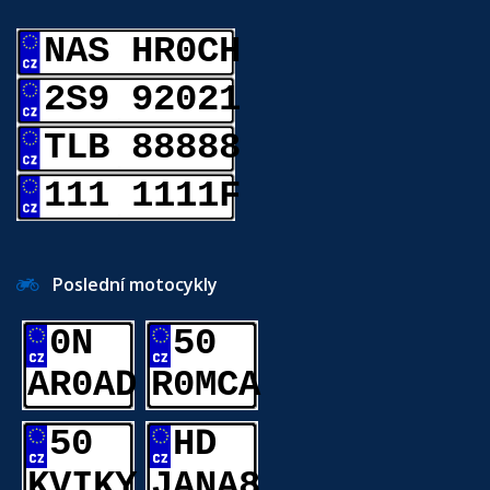
NAS HR0CH
2S9 92021
TLB 88888
111 1111F
Poslední motocykly
0N
50
AR0AD
R0MCA
50
HD
KVIKY
JANA8