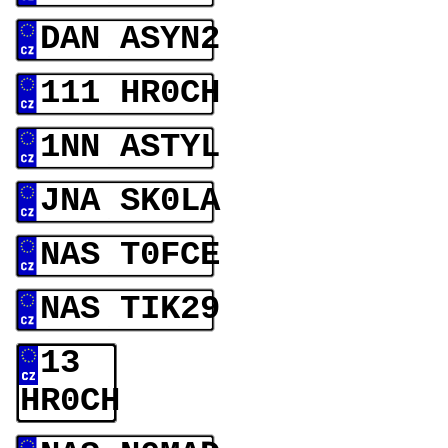
DAN ASYN2
111 HR0CH
1NN ASTYL
JNA SK0LA
NAS T0FCE
NAS TIK29
13
HR0CH