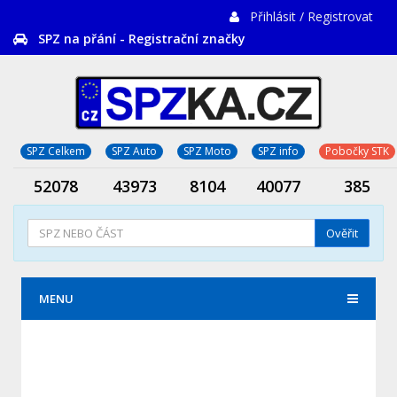
Přihlásit / Registrovat
SPZ na přání - Registrační značky
SPZ Celkem
SPZ Auto
SPZ Moto
SPZ info
Pobočky STK
52078
43973
8104
40077
385
Ověřit
MENU