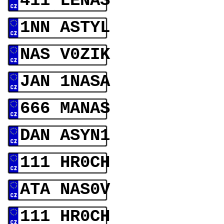
411 LENAS
1NN ASTYL
NAS V0ZIK
JAN 1NASA
666 MANAS
DAN ASYN1
111 HR0CH
ATA NAS0V
111 HR0CH