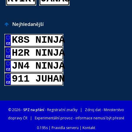
Nejhledanější
K8S NINJA
H2R NINJA
JN4 NINJA
911 JUHAN
© 2026 -
SPZ na přání
- Registrační značky
| Zdroj dat -
Ministerstvo
dopravy ČR
| Experimentální provoz - informace nemusí být přesné
0.195s |
Pravidla serveru
|
Kontakt