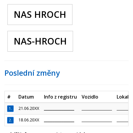
NAS HROCH
NAS-HROCH
Poslední změny
#
Datum
Info z registru
Vozidlo
Lokalit
21.06.20XX
_________________
_________________
_________
1.
18.06.20XX
_________________
_________________
_________
2.