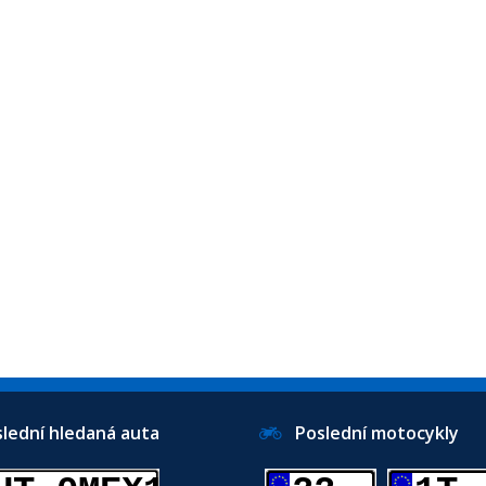
ední hledaná auta
Poslední motocykly