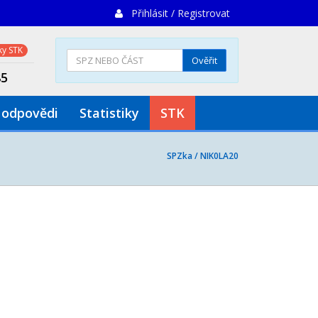
Přihlásit / Registrovat
y STK
Ověřit
85
 odpovědi
Statistiky
STK
SPZka /
NIK0LA20