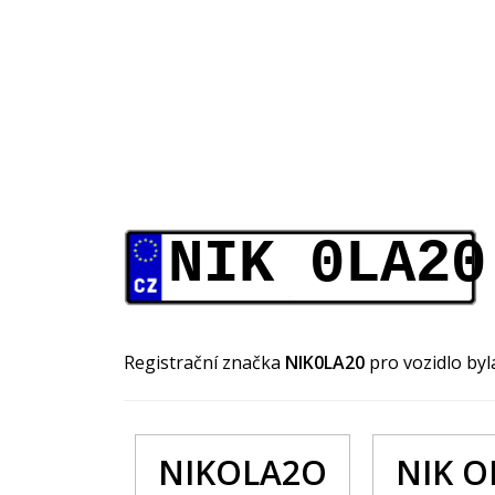
NIK 0LA20
Registrační značka
NIK0LA20
pro vozidlo by
NIKOLA2O
NIK O