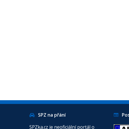
SPZ na přání
Posl
SPZka.cz je neoficiální portál o