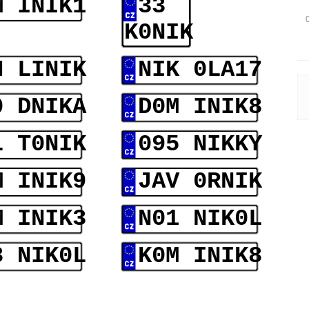
M INIK1
33
K0NIK
H LINIK
NIK 0LA17
0 DNIKA
D0M INIK8
L T0NIK
095 NIKKY
M INIK9
JAV 0RNIK
M INIK3
N01 NIK0L
8 NIK0L
K0M INIK8