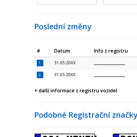
Poslední změny
#
Datum
Info z registru
31.05.20XX
_________________
1.
31.05.20XX
_________________
2.
+ další informace z registru vozidel
Podobné Registrační značky