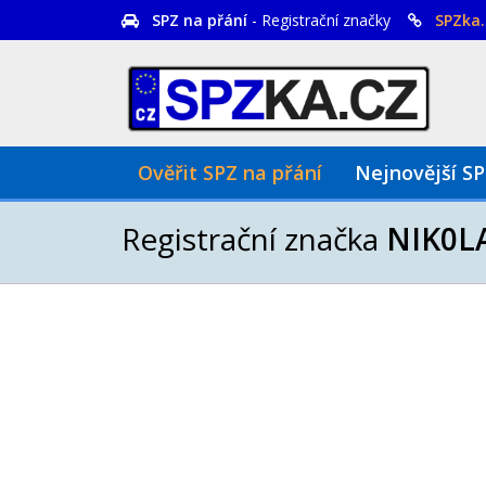
SPZ na přání
- Registrační značky
SPZka.
Ověřit SPZ na přání
Nejnovější S
Registrační značka
NIK0L