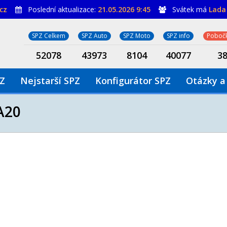
cz
Poslední aktualizace:
21.05.2026 9:45
Svátek má
Lada
SPZ Celkem
SPZ Auto
SPZ Moto
SPZ info
Pobočk
52078
43973
8104
40077
3
PZ
Nejstarší SPZ
Konfigurátor SPZ
Otázky a
A20