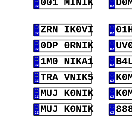
001 MINIK
D0
ZRN IK0VI
01
0DP 0RNIK
UV
1M0 NIKA1
B4
TRA VNIK5
K0
MUJ K0NIK
K0
MUJ K0NIK
88