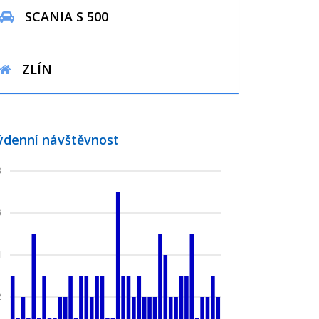
SCANIA S 500
ZLÍN
ýdenní návštěvnost
8
6
4
2