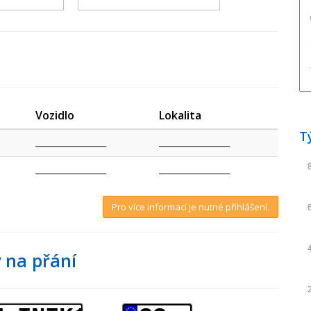
Vozidlo
Lokalita
T
_________________
_________________
_________________
_________________
Pro více informací je nutné přihlášení.
 na přání