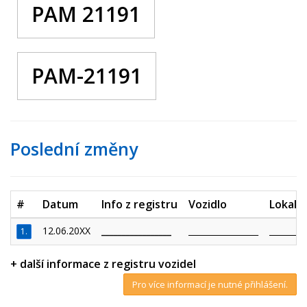
PAM 21191
PAM-21191
Poslední změny
#
Datum
Info z registru
Vozidlo
Lokalit
12.06.20XX
_________________
_________________
_________
1.
+ další informace z registru vozidel
Pro více informací je nutné přihlášení.