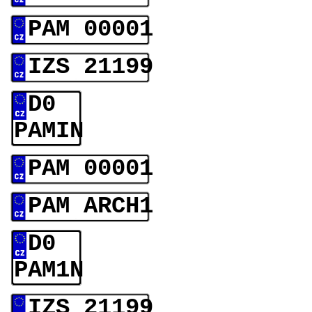
PAM 00001
IZS 21199
D0
PAMIN
PAM 00001
PAM ARCH1
D0
PAM1N
IZS 21199