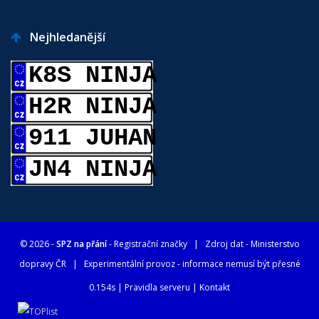
Nejhledanější
K8S NINJA
H2R NINJA
911 JUHAN
JN4 NINJA
© 2026 -
SPZ na přání
- Registrační značky
| Zdroj dat -
Ministerstvo
dopravy ČR
| Experimentální provoz - informace nemusí být přesné
0.154s |
Pravidla serveru
|
Kontakt