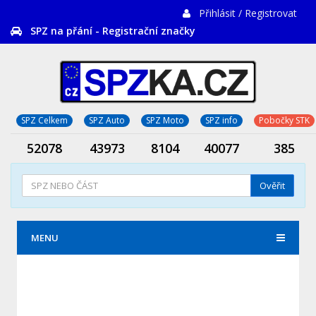
Přihlásit / Registrovat
SPZ na přání - Registrační značky
SPZ Celkem
SPZ Auto
SPZ Moto
SPZ info
Pobočky STK
52078
43973
8104
40077
385
Ověřit
MENU