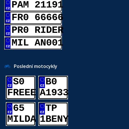
PAM 21191
FR0 66666
PR0 RIDER
MIL AN001
Poslední motocykly
S0
B0
FREEE
A1933
65
TP
MILDA
1BENY