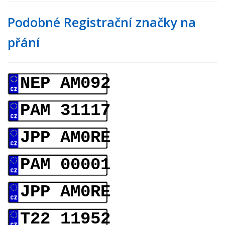
Podobné Registrační značky na
přání
NEP AM092
PAM 31117
JPP AM0RE
PAM 00001
JPP AM0RE
T22 11952