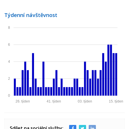
Týdenní návštěvnost
8
6
4
2
0
26. týden
41. týden
03. týden
15. týden
Sdílet na sociální služby: