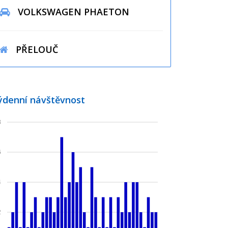
VOLKSWAGEN PHAETON
PŘELOUČ
ýdenní návštěvnost
8
6
4
2