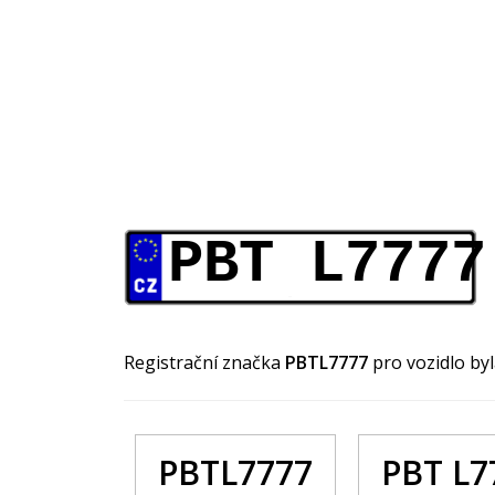
PBT L7777
Registrační značka
PBTL7777
pro vozidlo by
PBTL7777
PBT L7