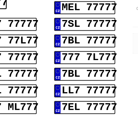
77
MEL 77777
7 77777
7SL 77777
7 77L77
7BL 77777
7 77777
777 7L777
L 77777
7BL 77777
L 77777
LL7 77777
7 ML777
7EL 77777