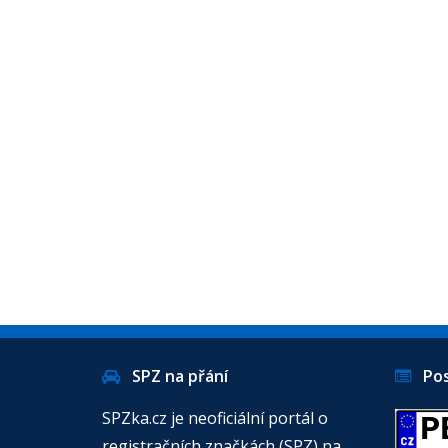
SPZ na přání
Posl
SPZka.cz je neoficiální portál o
P
registračních značkách (SPZ) na