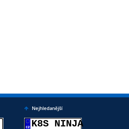
Nejhledanější
K8S NINJA