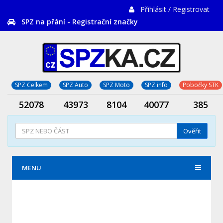
Přihlásit / Registrovat
SPZ na přání - Registrační značky
SPZ Celkem
SPZ Auto
SPZ Moto
SPZ info
Pobočky STK
52078
43973
8104
40077
385
Ověřit
MENU