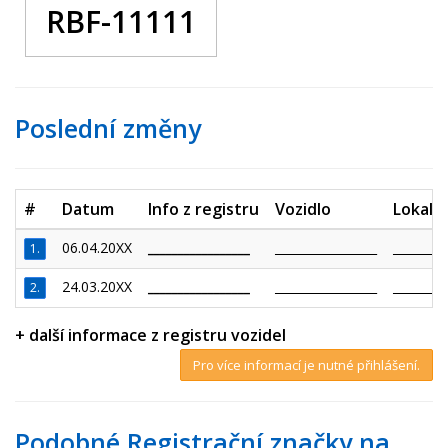
RBF-11111
Poslední změny
#
Datum
Info z registru
Vozidlo
Lokalit
06.04.20XX
_________________
_________________
_________
1.
24.03.20XX
_________________
_________________
_________
2.
+ další informace z registru vozidel
Pro více informací je nutné přihlášení.
Podobné Registrační značky na