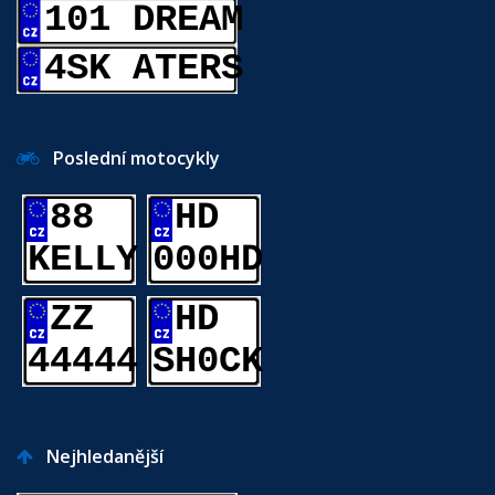
101 DREAM
4SK ATERS
Poslední motocykly
88
HD
KELLY
000HD
ZZ
HD
44444
SH0CK
Nejhledanější