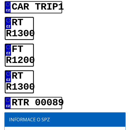
CAR TRIP1
RT
R1300
FT
R1200
RT
R1300
RTR 00089
INFORMACE O SPZ