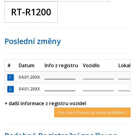
RT-R1200
Poslední změny
#
Datum
Info z registru
Vozidlo
Lokalit
04.01.20XX
_________________
_________________
_________
1.
04.01.20XX
_________________
_________________
_________
2.
+ další informace z registru vozidel
Pro více informací je nutné přihlášení.