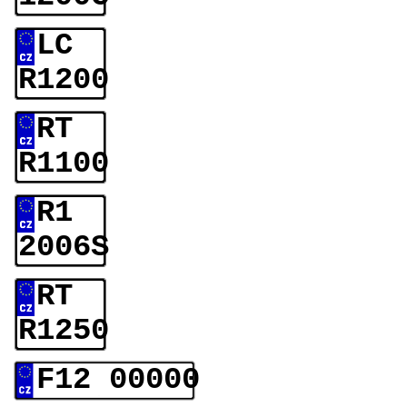
LC
R1200
RT
R1100
R1
2006S
RT
R1250
F12 00000