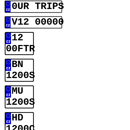
0UR TRIPS
V12 00000
12
00FTR
BN
1200S
MU
1200S
HD
1200C