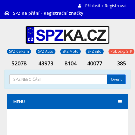
Přihlásit / Registrovat
SPZ na přání - Registrační značky
SPZ Celkem
SPZ Auto
SPZ Moto
SPZ info
Pobočky STK
52078
43973
8104
40077
385
Ověřit
MENU