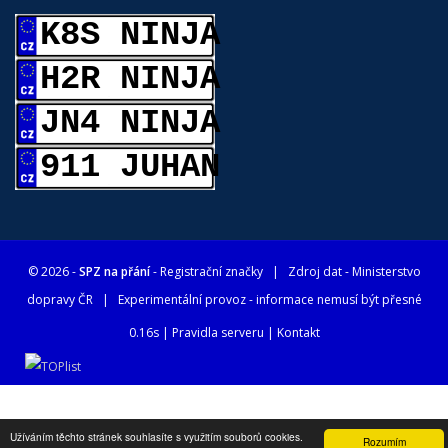
K8S NINJA
H2R NINJA
JN4 NINJA
911 JUHAN
© 2026 -
SPZ na přání
- Registrační značky
| Zdroj dat -
Ministerstvo
dopravy ČR
| Experimentální provoz - informace nemusí být přesné
0.16s |
Pravidla serveru
|
Kontakt
Užíváním těchto stránek souhlasíte s využitím souborů cookies.
Rozumím