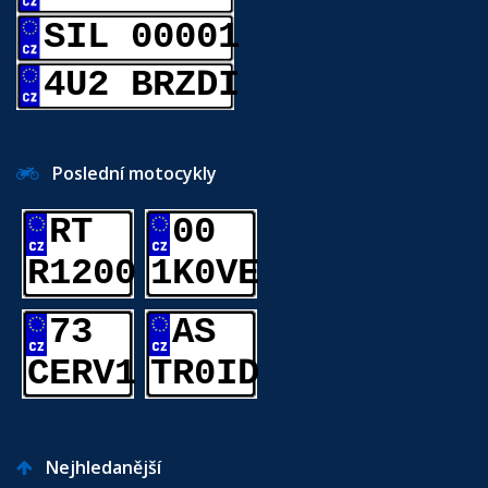
SIL 00001
4U2 BRZDI
Poslední motocykly
RT
00
R1200
1K0VE
73
AS
CERV1
TR0ID
Nejhledanější