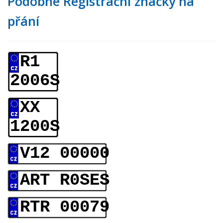
Podobné Registrační značky na
přání
R1
2006S
XX
1200S
V12 00000
ART R0SES
RTR 00079