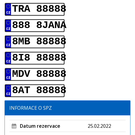
TRA 88888
888 8JANA
8MB 88888
8I8 88888
MDV 88888
8AT 88888
INFORMACE O SPZ
Datum rezervace
25.02.2022