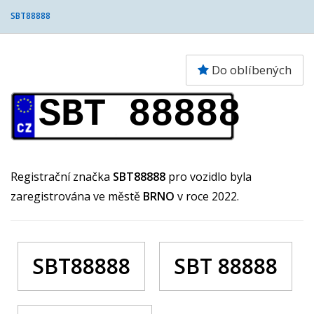
SBT88888
Do oblíbených
SBT 88888
Registrační značka
SBT88888
pro vozidlo byla
zaregistrována ve městě
BRNO
v roce 2022.
SBT88888
SBT 88888