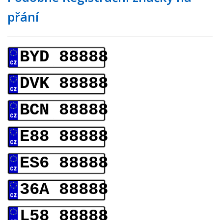
přání
BYD 88888
DVK 88888
BCN 88888
E88 88888
ES6 88888
36A 88888
L58 88888