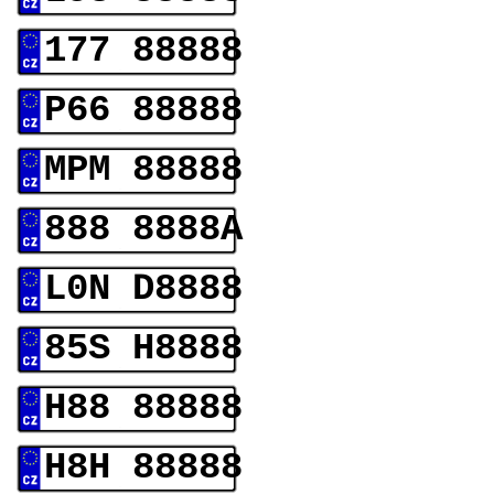
177 88888
P66 88888
MPM 88888
888 8888A
L0N D8888
85S H8888
H88 88888
H8H 88888