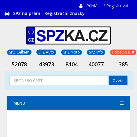
Přihlásit / Registrovat
SPZ na přání - Registrační značky
SPZ Celkem
SPZ Auto
SPZ Moto
SPZ info
Pobočky STK
52078
43973
8104
40077
385
Ověřit
MENU