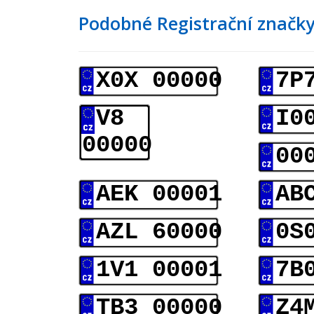
Podobné Registrační značky
X0X 00000
7P
V8
I0
00000
00
AEK 00001
AB
AZL 60000
0S
1V1 00001
7B
TB3 00000
Z4