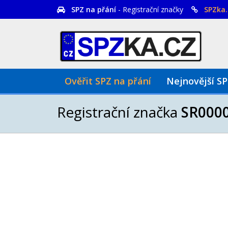
SPZ na přání
- Registrační značky
SPZka.
Ověřit SPZ na přání
Nejnovější S
Registrační značka
SR000