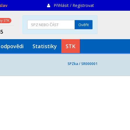
slav
Přihlásit / Registrovat
y STK
Ověřit
85
 odpovědi
Statistiky
STK
SPZka /
SR000001