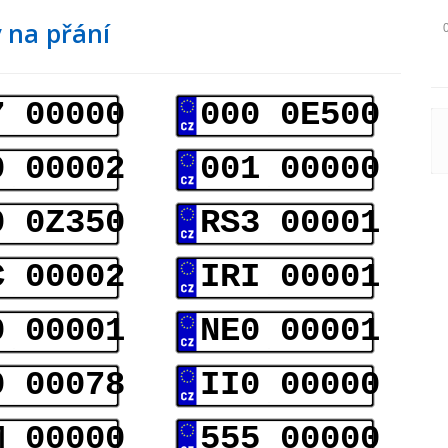
 na přání
7 00000
000 0E500
0 00002
001 00000
0 0Z350
RS3 00001
C 00002
IRI 00001
0 00001
NE0 00001
0 00078
II0 00000
M 00000
555 00000