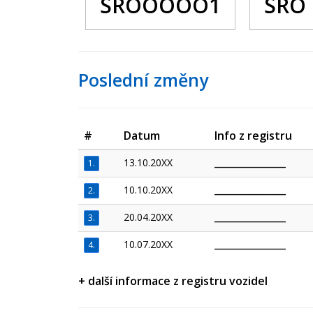
SROOOOO1
SRO
Poslední změny
#
Datum
Info z registru
13.10.20XX
_________________
1.
10.10.20XX
_________________
2.
20.04.20XX
_________________
3.
10.07.20XX
_________________
4.
+ další informace z registru vozidel