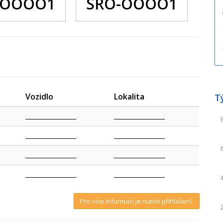
 OOOO1
SRO-OOOO1
Vozidlo
Lokalita
T
_________________
_________________
_________________
_________________
_________________
_________________
_________________
_________________
Pro více informací je nutné přihlášení.