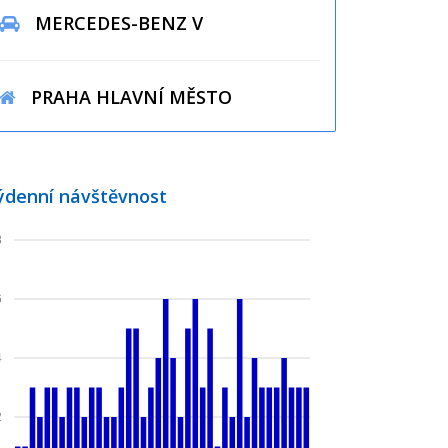
MERCEDES-BENZ V
PRAHA HLAVNÍ MĚSTO
ýdenní návštěvnost
8
6
4
2