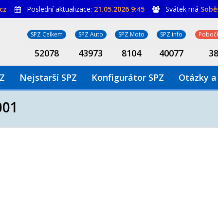
cz
Poslední aktualizace:
21.05.2026 9:45
Svátek má
Sobě
SPZ Celkem
SPZ Auto
SPZ Moto
SPZ info
Pobočk
52078
43973
8104
40077
3
PZ
Nejstarší SPZ
Konfigurátor SPZ
Otázky a
001