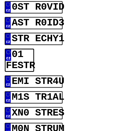
0ST R0VID
AST R0ID3
STR ECHY1
01
FESTR
EMI STR4U
M1S TR1AL
XN0 STRES
M0N STRUM