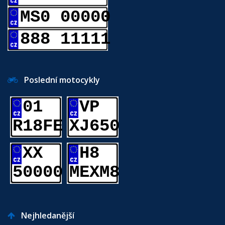
MS0 00000
888 11111
Poslední motocykly
01
VP
R18FE
XJ650
XX
H8
50000
MEXM8
Nejhledanější