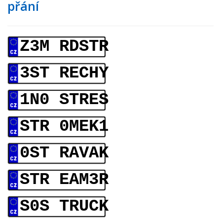
přání
Z3M RDSTR
3ST RECHY
1N0 STRES
STR 0MEK1
0ST RAVAK
STR EAM3R
S0S TRUCK