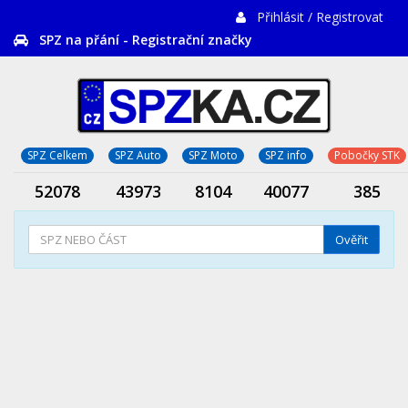
Přihlásit / Registrovat
SPZ na přání - Registrační značky
SPZ Celkem
SPZ Auto
SPZ Moto
SPZ info
Pobočky STK
52078
43973
8104
40077
385
Ověřit