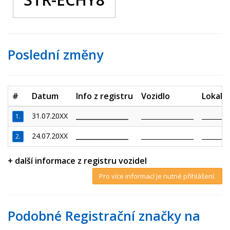
Poslední změny
#
Datum
Info z registru
Vozidlo
Lokalit
31.07.20XX
_________________
_________________
_________
1.
24.07.20XX
_________________
_________________
_________
2.
+ další informace z registru vozidel
Pro více informací je nutné přihlášení.
Podobné Registrační značky na