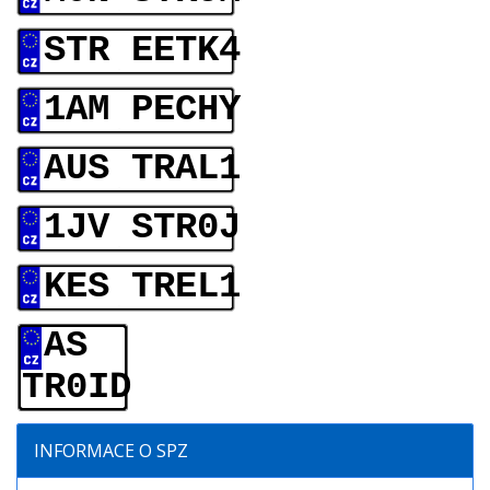
STR EETK4
1AM PECHY
AUS TRAL1
1JV STR0J
KES TREL1
AS
TR0ID
INFORMACE O SPZ