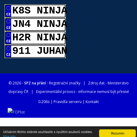
K8S NINJA
JN4 NINJA
H2R NINJA
911 JUHAN
© 2026 -
SPZ na přání
- Registrační značky
| Zdroj dat -
Ministerstvo
dopravy ČR
| Experimentální provoz - informace nemusí být přesné
0.206s |
Pravidla serveru
|
Kontakt
Užíváním těchto stránek souhlasíte s využitím souborů cookies.
Rozumím
Více info