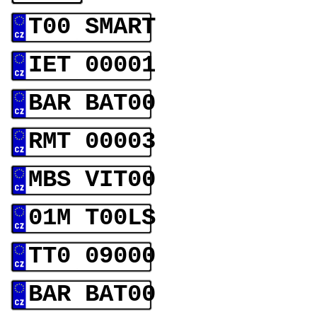
T00 SMART
IET 00001
BAR BAT00
RMT 00003
MBS VIT00
01M T00LS
TT0 09000
BAR BAT00