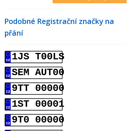
Podobné Registrační značky na
přání
1JS T00LS
SEM AUT00
9TT 00000
1ST 00001
9T0 00000