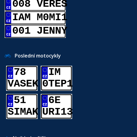
008 VERES
IAM M0MI1
001 JENNY
Poslední motocykly
78
IM
VASEK
0TEP1
51
6E
SIMAK
URI13