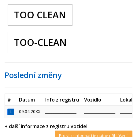
TOO CLEAN
TOO-CLEAN
Poslední změny
#
Datum
Info z registru
Vozidlo
Lokalit
09.04.20XX
_________________
_________________
_________
1.
+ další informace z registru vozidel
Pro více informací je nutné přihlášení.