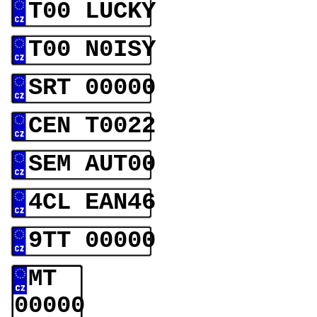
T00 LUCKY
T00 N0ISY
SRT 00000
CEN T0022
SEM AUT00
4CL EAN46
9TT 00000
MT
00000