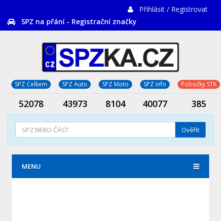
Přihlásit / Registrovat
SPZ na přání - Registrační značky
SPZ Celkem
SPZ Auto
SPZ Moto
SPZ info
Pobočky STK
52078
43973
8104
40077
385
Ověřit
MENU