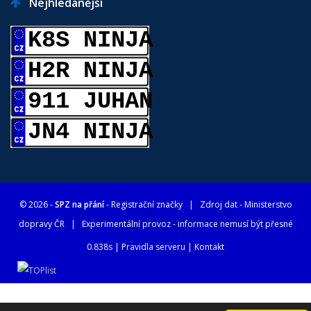
Nejhledanější
K8S NINJA
H2R NINJA
911 JUHAN
JN4 NINJA
© 2026 -
SPZ na přání
- Registrační značky
| Zdroj dat -
Ministerstvo
dopravy ČR
| Experimentální provoz - informace nemusí být přesné
0.838s |
Pravidla serveru
|
Kontakt