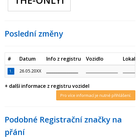
THE-ONLYI
Poslední změny
#
Datum
Info z registru
Vozidlo
Lokalit
26.05.20XX
_________________
_________________
_________
1.
+ další informace z registru vozidel
Pro více informací je nutné přihlášení.
Podobné Registrační značky na
přání