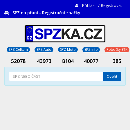
Přihlásit / Registrovat
SPZ na přání - Registrační značky
SPZ Celkem
SPZ Auto
SPZ Moto
SPZ info
Pobočky STK
52078
43973
8104
40077
385
Ověřit