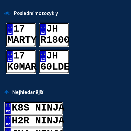
Poslední motocykly
17
JH
MARTY
R1800
17
JH
K0MAR
60LDE
Nejhledanější
K8S NINJA
H2R NINJA