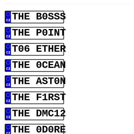
THE B0SSS
THE P0INT
T06 ETHER
THE 0CEAN
THE AST0N
THE F1RST
THE DMC12
THE 0D0RE