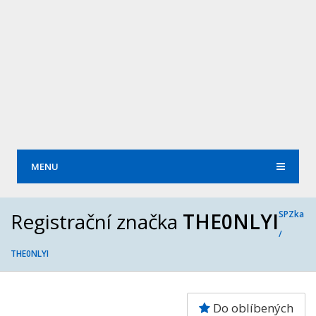
MENU
Registrační značka
THE0NLYI
SPZka
/
THE0NLYI
Do oblíbených