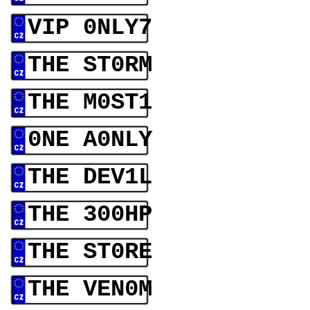
VIP 0NLY7
THE ST0RM
THE M0ST1
0NE A0NLY
THE DEV1L
THE 300HP
THE ST0RE
THE VEN0M