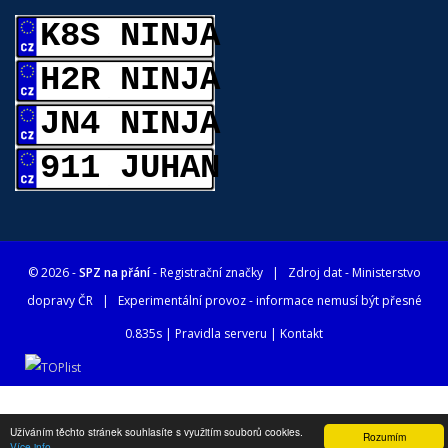
K8S NINJA
H2R NINJA
JN4 NINJA
911 JUHAN
© 2026 -
SPZ na přání
- Registrační značky
| Zdroj dat -
Ministerstvo
dopravy ČR
| Experimentální provoz - informace nemusí být přesné
0.835s |
Pravidla serveru
|
Kontakt
Užíváním těchto stránek souhlasíte s využitím souborů cookies.
Rozumím
Více info