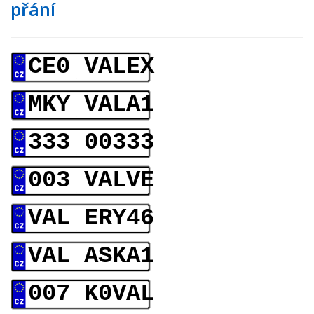
přání
CE0 VALEX
MKY VALA1
333 00333
003 VALVE
VAL ERY46
VAL ASKA1
007 K0VAL