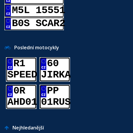
M5L 15551
B0S SCAR2
Poslední motocykly
R1
60
SPEED
JIRKA
0R
PP
AHD01
01RUS
Nejhledanější