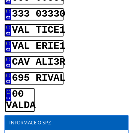
333 03330
VAL TICE1
VAL ERIE1
CAV ALI3R
695 RIVAL
00
VALDA
INFORMACE O SPZ