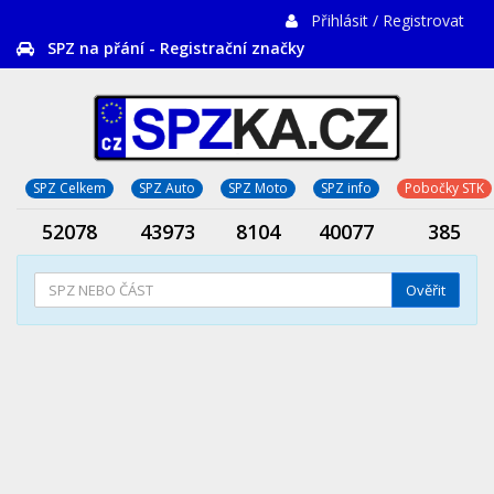
Přihlásit / Registrovat
SPZ na přání - Registrační značky
SPZ Celkem
SPZ Auto
SPZ Moto
SPZ info
Pobočky STK
52078
43973
8104
40077
385
Ověřit