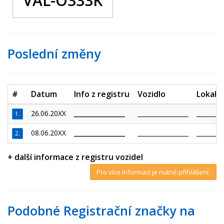
VAL-O333K
Poslední změny
#
Datum
Info z registru
Vozidlo
Lokalit
26.06.20XX
_________________
_________________
_________
1.
08.06.20XX
_________________
_________________
_________
2.
+ další informace z registru vozidel
Pro více informací je nutné přihlášení.
Podobné Registrační značky na