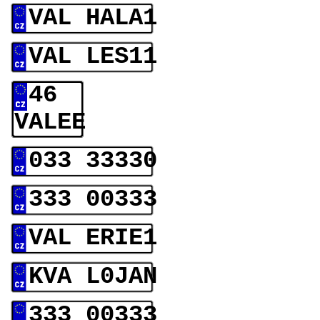
VAL HALA1
VAL LES11
46
VALEE
033 33330
333 00333
VAL ERIE1
KVA L0JAN
333 00333