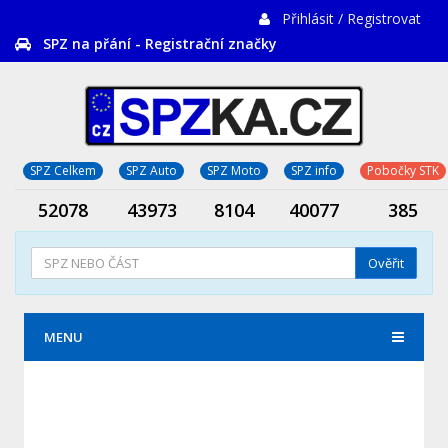
Přihlásit / Registrovat
SPZ na přání - Registrační značky
SPZ Celkem
SPZ Auto
SPZ Moto
SPZ info
Pobočky STK
52078
43973
8104
40077
385
Ověřit
MENU