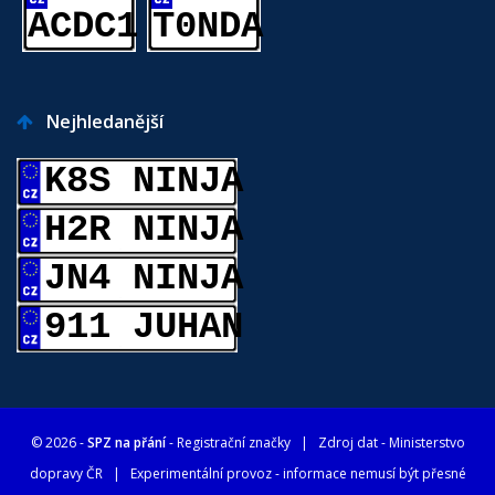
ACDC1
T0NDA
Nejhledanější
K8S NINJA
H2R NINJA
JN4 NINJA
911 JUHAN
© 2026 -
SPZ na přání
- Registrační značky
| Zdroj dat -
Ministerstvo
dopravy ČR
| Experimentální provoz - informace nemusí být přesné