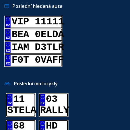
Poslední hledaná auta
VIP 11111
BEA 0ELDA
IAM D3TLR
F0T 0VAFF
Poslední motocykly
11
03
STELA
RALLY
68
HD