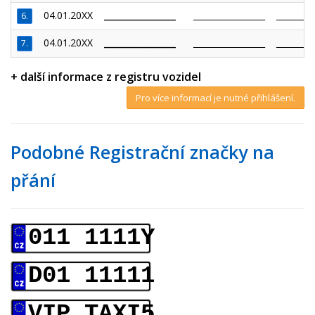
04.01.20XX
_________________
_________________
_________
6.
04.01.20XX
_________________
_________________
_________
7.
+ další informace z registru vozidel
Pro více informací je nutné přihlášení.
Podobné Registrační značky na
přání
011 1111Y
D01 11111
VIP TAXI5